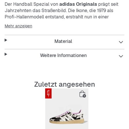
Der Handball Spezial von
adidas Originals
prägt seit
Jahrzehnten das Straßenbild. Die Ikone, die 1979 als
Profi-Hallenmodell entstand, erstrahlt nun in einer
frischen, hellen und modernen Farbpalette.
Mehr anzeigen
Der Schuh aus hochwertigem, weichem Wildleder
Material
vereint zeitloses Design mit täglichem Komfort. Die 3-
Streifen aus Wildleder und die charakteristischen
Spezial Details feiern das
adidas
Erbe mit einem
Weitere Informationen
modernen Twist.
Ob beim Chillen mit Freund_innen oder stylish auf einem
Event – mit diesem Schuh liegst du mühelos im Trend.
Zuletzt angesehen
-41%
Features:
Reguläre Passform
Schnürsenkel