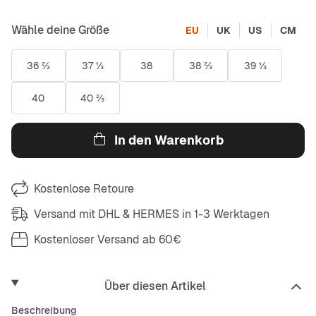
Wähle deine Größe
EU
UK
US
CM
36 ⅔
37 ⅓
38
38 ⅔
39 ⅓
40
40 ⅔
In den Warenkorb
Kostenlose Retoure
Versand mit DHL & HERMES in 1-3 Werktagen
Kostenloser Versand ab 60€
Über diesen Artikel
Beschreibung