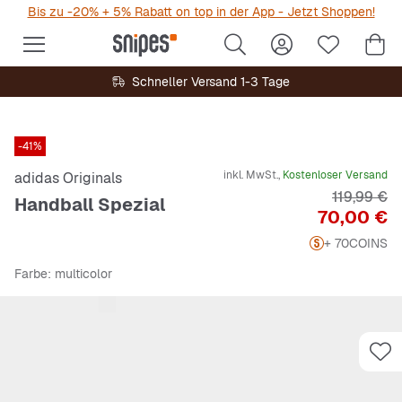
Bis zu -20% + 5% Rabatt on top in der App - Jetzt Shoppen!
Schneller Versand 1-3 Tage
-41%
inkl. MwSt.,
Kostenloser Versand
adidas Originals
Originalpr
119,99 €
Handball Spezial
Preis
70,00 €
+ 70
COINS
Farbe
: multicolor