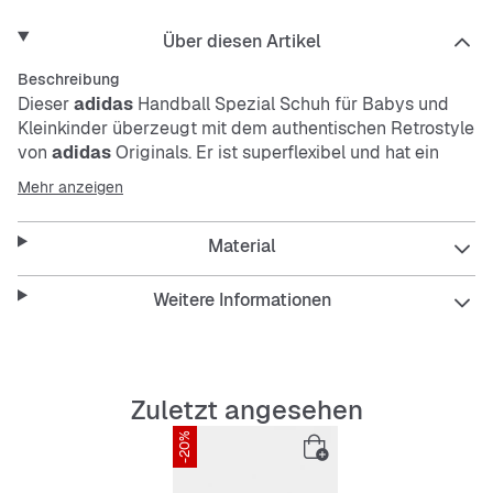
Über diesen Artikel
Beschreibung
Dieser
adidas
Handball Spezial Schuh für Babys und
Kleinkinder überzeugt mit dem authentischen Retrostyle
von
adidas
Originals. Er ist superflexibel und hat ein
weiches, geschmeidiges Obermaterial aus Wildleder,
Mehr anzeigen
das bequem ist und dem Alltag standhält. Die
elastischen Schnürsenkel ermöglichen ein einfaches An-
Material
und Ausziehen. Hol dir unverkennbaren
adidas
Vintage-
Vibe, der auch bei der nächsten Generation der
Trendsetter_innen ein Lächeln ins Gesicht zaubert.
Weitere Informationen
Features:
Reguläre Passform
Zuletzt angesehen
Elastische Schnürsenkel
Obermaterial aus Wildleder
-20%
Synthetikfutter
Gummiaußensohle