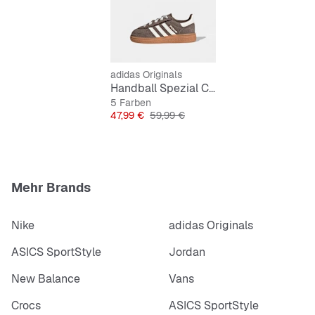
adidas Originals
Handball Spezial Comfort Closure Elastic Lace Kleinkinder
5 Farben
Preis
Originalpreis
47,99 €
59,99 €
Mehr Brands
Nike
adidas Originals
ASICS SportStyle
Jordan
New Balance
Vans
Crocs
ASICS SportStyle