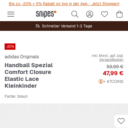
Bis zu -20% + 5% Rabatt on top in der App - Jetzt Shoppen!
Schneller Versand 1-3 Tage
-20%
inkl. Mwst., ggf. zzgl.
adidas Originals
Versandkosten
Handball Spezial
Originalpr
59,99 €
Comfort Closure
Preis
47,99 €
Elastic Lace
+ 47
COINS
Kleinkinder
Farbe
: braun