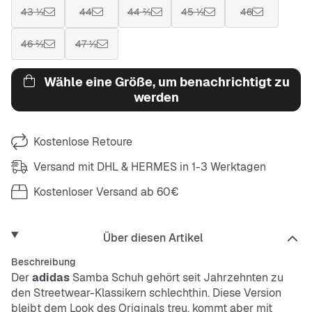
43 ⅓
44
44 ⅔
45 ⅓
46
46 ⅔
47 ⅓
Wähle eine Größe, um benachrichtigt zu
werden
Kostenlose Retoure
Versand mit DHL & HERMES in 1-3 Werktagen
Kostenloser Versand ab 60€
Über diesen Artikel
Beschreibung
Der
adidas
Samba Schuh gehört seit Jahrzehnten zu
den Streetwear-Klassikern schlechthin. Diese Version
bleibt dem Look des Originals treu, kommt aber mit