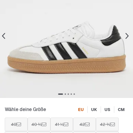
Wähle deine Größe
EU
UK
US
CM
40
40 ⅔
41 ⅓
42
42 ⅔