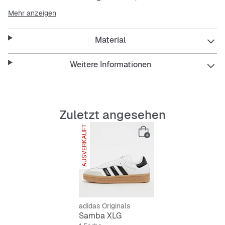
Einflüssen aus zwei verschiedenen Kulturen: Fußball und
Mehr anzeigen
Skateboarding. Während die typischen XLG Elemente
und das seitliche Muster für den nötigen Style sorgen,
Material
ist die dickere Zwischensohle richtig bequem. Und die
durchgehende EVA-Einfassung garantiert dir zusammen
mit der vorgeformten Zunge noch mehr Komfort.
Weitere Informationen
Features:
Reguläre Passform
Zuletzt angesehen
Schnürsenkel
Obermaterial aus Leder
AUSVERKAUFT
Gepolsterte Zunge
Durchgehende EVA-Einfassung
Lederfutter
adidas Originals
Samba XLG