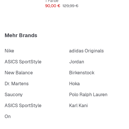
1 Farbe
Preis
Originalpreis
90,00 €
129,99 €
Mehr Brands
Nike
adidas Originals
ASICS SportStyle
Jordan
New Balance
Birkenstock
Dr. Martens
Hoka
Saucony
Polo Ralph Lauren
ASICS SportStyle
Karl Kani
On