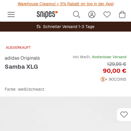
Warehouse Clearout + 5% Rabatt on top in der App!
Schneller Versand 1-3 Tage
AUSVERKAUFT
inkl. MwSt.,
Kostenloser Versand
adidas Originals
Originalpre
129,99 €
Samba XLG
Preis
90,00 €
+ 90
COINS
Farbe
: weiß/schwarz