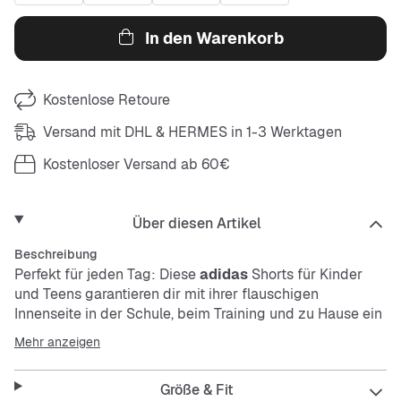
In den Warenkorb
Kostenlose Retoure
Versand mit DHL & HERMES in 1-3 Werktagen
Kostenloser Versand ab 60€
Über diesen Artikel
Beschreibung
Perfekt für jeden Tag: Diese
adidas
Shorts für Kinder
und Teens garantieren dir mit ihrer flauschigen
Innenseite in der Schule, beim Training und zu Hause ein
bequemes Tragegefühl. Der reguläre Schnitt ist weder
Mehr anzeigen
zu eng, noch zu weit, und gibt dir volle
Bewegungsfreiheit. In den Seitentaschen lassen sich
Größe & Fit
außerdem wichtige Kleinigkeiten griffbereit verstauen.