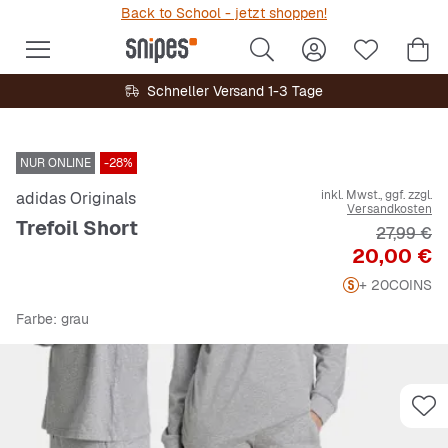
Back to School - jetzt shoppen!
Schneller Versand 1-3 Tage
NUR ONLINE
-28%
inkl. Mwst., ggf. zzgl.
adidas Originals
Versandkosten
Trefoil Short
Originalp
27,99 €
Preis
20,00 €
+ 20
COINS
Farbe
: grau