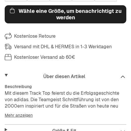
Wähle eine Größe, um benachrichtigt zu
werden
Kostenlose Retoure
Versand mit DHL & HERMES in 1-3 Werktagen
Kostenloser Versand ab 60€
Über diesen Artikel
Beschreibung
Mit diesem Track Top feierst du die Erfolgsgeschichte
von adidas. Die Teamgeist Schnittführung ist von den
2000ern inspiriert und für die Straßen von heute neu
interpretiert. Sie ist aus leichtem, strapazierfähigem
Mehr anzeigen
Ripstopmaterial aus Nylon und damit perfekt für die City
oder zum Chillen mit Freund_innen. Mit ihrer lockeren
Größe & Fit