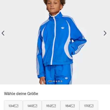
Wähle deine Größe
134
140
152
164
170