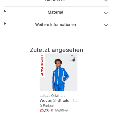
Passform versprüht sie lässige Vibes und punktet mit
bequemem und stylishem 3-Streifen Style.
Material
Features
Weitere Informationen
Locker geschnitten
Durchgehender Reißverschluss
100 % Polyamid
Bündchen und Saum elastisch
Zuletzt angesehen
AUSVERKAUFT
adidas Originals
Woven 3-Streifen Trainingsjacke
0 Farben
Preis
Originalpreis
25,00 €
59,99 €