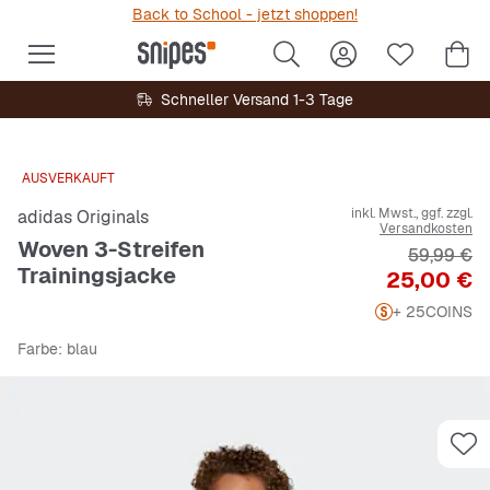
Back to School - jetzt shoppen!
Schneller Versand 1-3 Tage
AUSVERKAUFT
inkl. Mwst., ggf. zzgl.
adidas Originals
Versandkosten
Woven 3-Streifen
Originalpr
59,99 €
Trainingsjacke
Preis
25,00 €
+ 25
COINS
Farbe
: blau