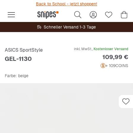
Back to School - jetzt shoppen!
Schneller Versand 1-3 Tage
inkl. MwSt.,
Kostenloser Versand
ASICS SportStyle
Preis
109,99 €
GEL-1130
+ 109
COINS
Farbe
: beige