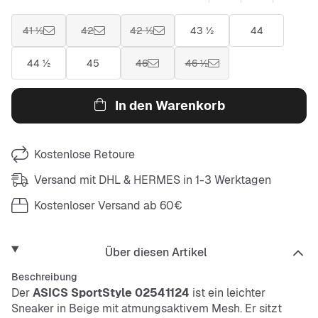
41 ½
42
42 ½
43 ½
44
44 ½
45
46
46 ½
In den Warenkorb
Kostenlose Retoure
Versand mit DHL & HERMES in 1-3 Werktagen
Kostenloser Versand ab 60€
Über diesen Artikel
Beschreibung
Der
ASICS SportStyle 02541124
ist ein leichter
Sneaker in Beige mit atmungsaktivem Mesh. Er sitzt