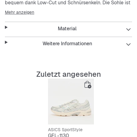
bequem dank Low-Cut und Schnürsenkeln. Die Sohle ist
flexibel, stoßdämpfend und langlebig – perfekt für
Mehr anzeigen
deinen Alltag.
Material
Features:
Weitere Informationen
Atmungsaktive Innensohle
Zuletzt angesehen
Abriebfeste Außensohle
Flexibel und stoßdämpfend
Low-Cut für Bewegungsfreiheit
Bequemer Schnürverschluss
ASICS SportStyle
GEL-1130