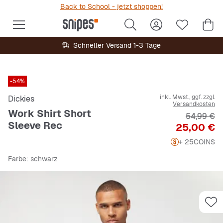
Back to School - jetzt shoppen!
Schneller Versand 1-3 Tage
-54%
inkl. Mwst., ggf. zzgl.
Dickies
Versandkosten
Work Shirt Short
Originalpr
54,99 €
Sleeve Rec
Preis
25,00 €
+ 25
COINS
Farbe
: schwarz