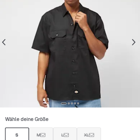
Wähle deine Größe
S
M
L
XL