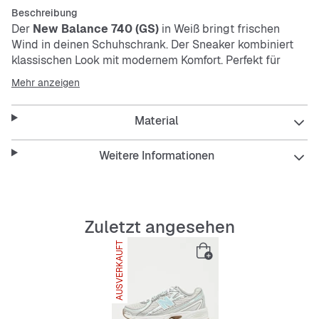
Beschreibung
Der
New Balance 740 (GS)
in Weiß bringt frischen
Wind in deinen Schuhschrank. Der Sneaker kombiniert
klassischen Look mit modernem Komfort. Perfekt für
jeden Tag und passt zu vielen Outfits.
Mehr anzeigen
Features:
Material
Weitere Informationen
Klassisches Design in Weiß
Bequeme Passform für den ganzen Tag
Zuletzt angesehen
AUSVERKAUFT
Robuste Verarbeitung
Vielseitig kombinierbar