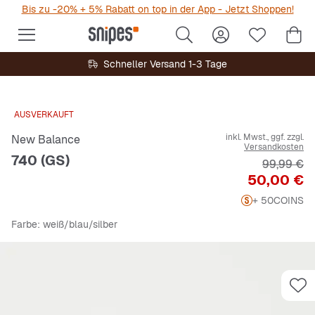
Bis zu -20% + 5% Rabatt on top in der App - Jetzt Shoppen!
Schneller Versand 1-3 Tage
AUSVERKAUFT
inkl. Mwst., ggf. zzgl.
New Balance
Versandkosten
740 (GS)
Originalpr
99,99 €
Preis
50,00 €
+ 50
COINS
Farbe
: weiß/blau/silber