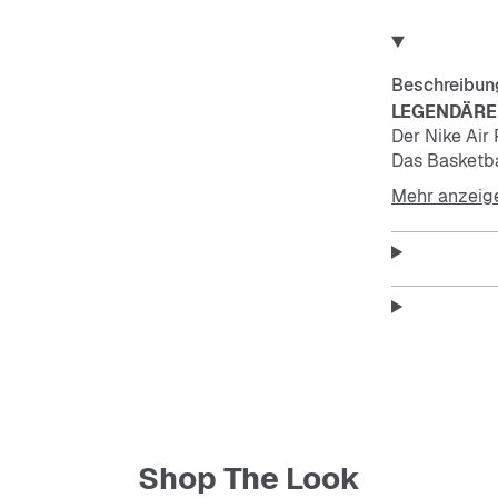
Beschreibun
LEGENDÄRE
Der Nike Air 
Das Basketbal
bewährten De
Mehr anzeig
gewissen Etwa
Das Muster d
Performance 
Die genähten
Style, Strapa
Die Nike Air
entwickelt u
Gewicht.
Die niedrig g
Look.
Shop The Look
Der gepolste