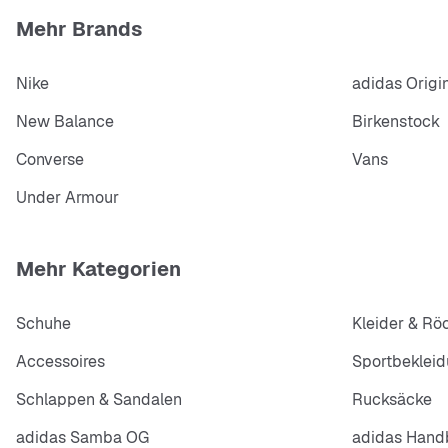
Mehr Brands
Nike
adidas Origi
New Balance
Birkenstock
Converse
Vans
Under Armour
Mehr Kategorien
Schuhe
Kleider & Rö
Accessoires
Sportbeklei
Schlappen & Sandalen
Rucksäcke
adidas Samba OG
adidas Handb