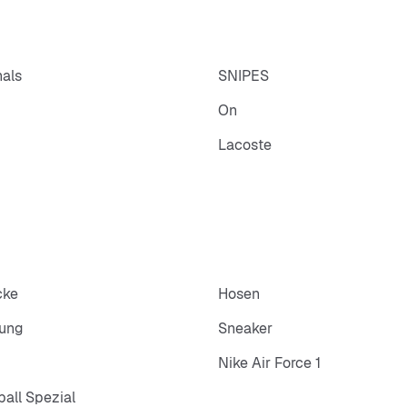
nals
SNIPES
On
Lacoste
cke
Hosen
dung
Sneaker
Nike Air Force 1
all Spezial