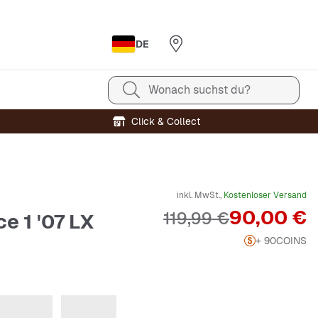
DE
Wonach suchst du?
Click & Collect
inkl. MwSt.,
Kostenloser Versand
Preis
90,00 €
Originalpreis
119,99 €
ce 1 '07 LX
+ 90
COINS