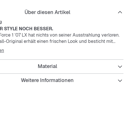
Über diesen Artikel
g
R STYLE NOCH BESSER.
Force 1 ’07 LX hat nichts von seiner Ausstrahlung verloren.
l-Original erhält einen frischen Look und besticht mit
tails: geschmeidigem Leder, auffälligen Farben und dem
en
s, das dir Glanz verleiht.
Material
er Innensohle und das Fersenlogo stehen für Frauen-
und ihren Durchbruch im Sport.
 Lederüberzüge verleihen dem Obermaterial traditionellen
Weitere Informationen
zierfähigkeit und zusätzlichen Halt.
-Dämpfung wurde ursprünglich für Basketball-Performance
nd gewährleistet ganztägigen Tragekomfort mit geringem
eschnittene Silhouette verleiht einen cleanen, geradlinigen
rte Schuhkragen ermöglicht ein weiches, bequemes