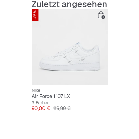
Zuletzt angesehen
-25%
Nike
Air Force 1 '07 LX
3 Farben
Preis
Originalpreis
90,00 €
119,99 €