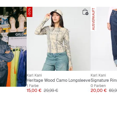
Tragegefühl.
-50%
AUSVERKAUFT
Karl Kani
Karl Kani
Heritage Wood Camo Longsleeve
1 Farbe
0 Farben
Preis
Originalpreis
Preis
Orig
15,00 €
29,99 €
20,00 €
69,9