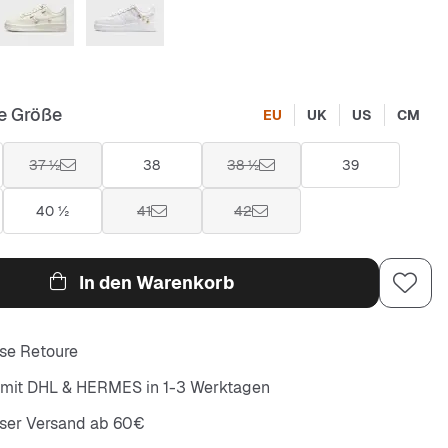
e Größe
EU
UK
US
CM
37 ½
38
38 ½
39
40 ½
41
42
In den Warenkorb
se Retoure
 mit DHL & HERMES in 1-3 Werktagen
oser Versand ab 60€