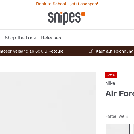
Back to School - jetzt shoppen!
Shop the Look
Releases
nloser Versand ab 60€ & Retoure
Kauf auf Rechnung
-25%
Nike
Air For
Farbe
: weiß