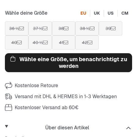
Wähle deine Größe
EU
UK
US
CM
36 ½
37 ½
38
38 ½
39
40
40 ½
41
42
Wähle eine Größe, um benachrichtigt zu
werden
Kostenlose Retoure
Versand mit DHL & HERMES in 1-3 Werktagen
Kostenloser Versand ab 60€
Über diesen Artikel