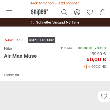
Back to School - jetzt shoppen!
Schneller Versand 1-3 Tage
AUSVERKAUFT
SNIPES EXKLUSIV
inkl. MwSt.,
Kostenloser Versand
Nike
Originalpre
159,99 €
Air Max Muse
Preis
60,00 €
+ 60
COINS
Farbe
: rot