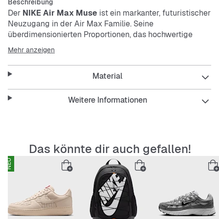
Beschreibung
Der
NIKE Air Max Muse
ist ein markanter, futuristischer
Neuzugang in der Air Max Familie. Seine
überdimensionierten Proportionen, das hochwertige
Finish und das unerwartet hohe Fußgewölbe bringen die
Mehr anzeigen
Air-Technologie, die den Namen des Schuhs inspiriert
hat, zur Geltung. Mach dich bereit. Eine neue Ära der
Material
Ausdruckskraft beginnt. Das Obermaterial kombiniert
Kunstleder und Textil für einen strapazierfähigen,
mehrlagigen Look. Strategisch eingearbeitetes Mesh-
Weitere Informationen
Gewebe sorgt zusätzlich für Atmungsaktivität. Die
weiche, bequeme Max Air-Dämpfung bietet genau das
richtige Maß an Halt.
Das könnte dir auch gefallen!
NEU
Features
:
Low-Cut
Upper-Mix
bequeme Polsterungen