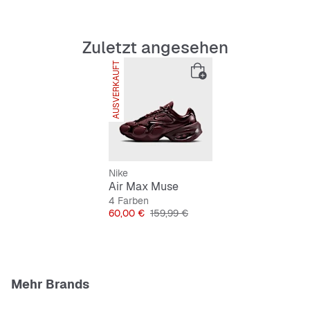
Zuletzt angesehen
AUSVERKAUFT
SNIPES EXKLUSIV
Nike
Air Max Muse
4 Farben
Preis
Originalpreis
60,00 €
159,99 €
Mehr Brands