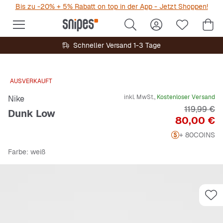
Bis zu -20% + 5% Rabatt on top in der App - Jetzt Shoppen!
Schneller Versand 1-3 Tage
AUSVERKAUFT
inkl. MwSt.,
Kostenloser Versand
Nike
Originalpr
119,99 €
Dunk Low
Preis
80,00 €
+ 80
COINS
Farbe
: weiß