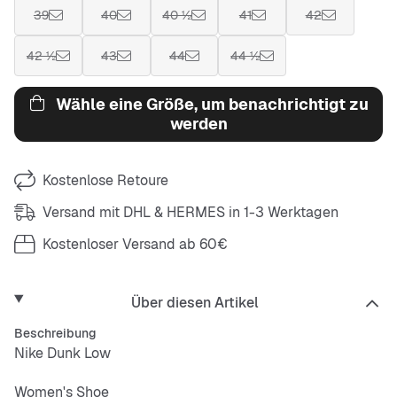
39
40
40 ½
41
42
42 ½
43
44
44 ½
Wähle eine Größe, um benachrichtigt zu
werden
Kostenlose Retoure
Versand mit DHL & HERMES in 1-3 Werktagen
Kostenloser Versand ab 60€
Über diesen Artikel
Beschreibung
Nike Dunk Low
Women's Shoe