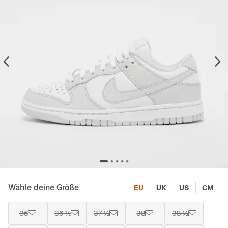
Wähle deine Größe
EU
UK
US
CM
36
36 ½
37 ½
38
38 ½