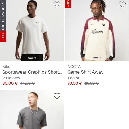
EXCLUSIVA SNIPES
-41%
-33%
Nike
NOCTA
Sportswear Graphics Short Sleeve Tee
Game Shirt Away
2 Colores
1 color
Precio
Precio original
Precio
Precio original
30,00 €
44,99 €
70,00 €
119,99 €