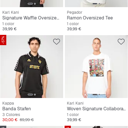
Karl Kani
Pegador
Signature Waffle Oversized T-Shirt
Ramon Oversized Tee
1 color
1 color
Precio
Precio
39,99 €
39,99 €
-57%
Kappa
Karl Kani
Banda Stafen
Woven Signature Collaboration Oversized T-Shirt
3 Colores
1 color
Precio
Precio original
Precio
30,00 €
69,99 €
39,99 €