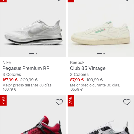
Nike
Reebok
Pegasus Premium RR
Club 85 Vintage
3 Colores
2 Colores
Precio
Precio original
Precio
Precio original
167,99 €
209,99 €
87,99 €
109,99 €
Mejor precio durante 30 días:
Mejor precio durante 30 días:
163,79 €
85,79 €
-19%
-20%