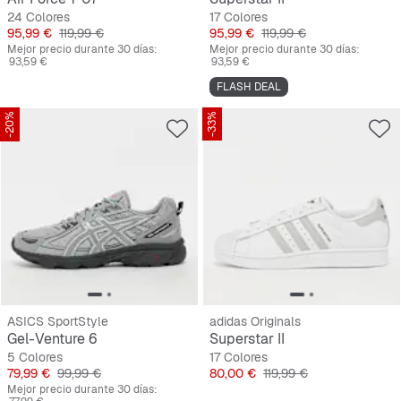
24 Colores
17 Colores
Precio
Precio original
Precio
Precio original
95,99 €
119,99 €
95,99 €
119,99 €
Mejor precio durante 30 días:
Mejor precio durante 30 días:
93,59 €
93,59 €
FLASH DEAL
-20%
-33%
ASICS SportStyle
adidas Originals
Gel-Venture 6
Superstar II
5 Colores
17 Colores
Precio
Precio original
Precio
Precio original
79,99 €
99,99 €
80,00 €
119,99 €
Mejor precio durante 30 días: