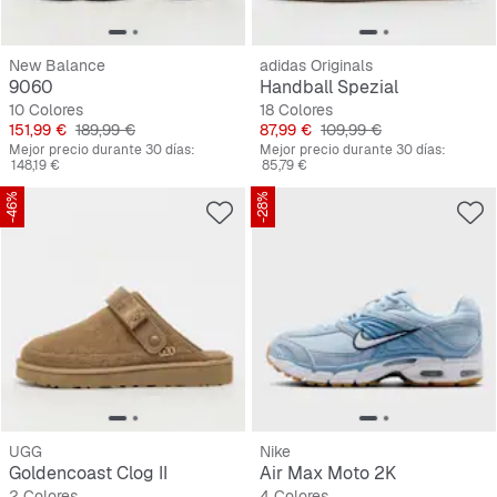
New Balance
adidas Originals
9060
Handball Spezial
10 Colores
18 Colores
Precio
Precio original
Precio
Precio original
151,99 €
189,99 €
87,99 €
109,99 €
Mejor precio durante 30 días:
Mejor precio durante 30 días:
148,19 €
85,79 €
-46%
-28%
UGG
Nike
Goldencoast Clog II
Air Max Moto 2K
2 Colores
4 Colores