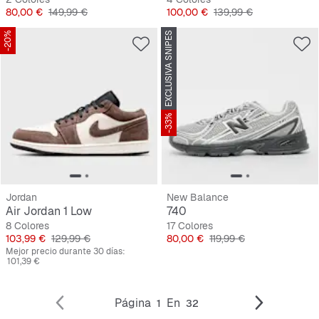
Precio
Precio original
Precio
Precio original
80,00 €
149,99 €
100,00 €
139,99 €
-20%
EXCLUSIVA SNIPES
-33%
Jordan
New Balance
Air Jordan 1 Low
740
8 Colores
17 Colores
Precio
Precio original
Precio
Precio original
103,99 €
129,99 €
80,00 €
119,99 €
Mejor precio durante 30 días:
101,39 €
Página
En
1
32