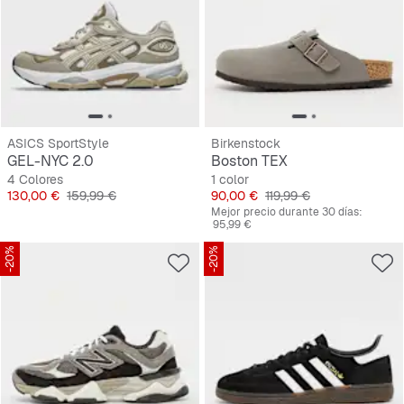
ASICS SportStyle
Birkenstock
GEL-NYC 2.0
Boston TEX
4 Colores
1 color
Precio
Precio original
Precio
Precio original
130,00 €
159,99 €
90,00 €
119,99 €
Mejor precio durante 30 días:
95,99 €
-20%
-20%