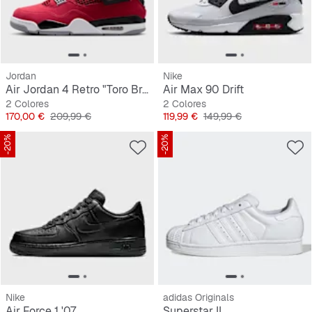
Jordan
Nike
Air Jordan 4 Retro "Toro Bravo"
Air Max 90 Drift
2 Colores
2 Colores
Precio
Precio original
Precio
Precio original
170,00 €
209,99 €
119,99 €
149,99 €
-20%
-20%
Nike
adidas Originals
Air Force 1 '07
Superstar II