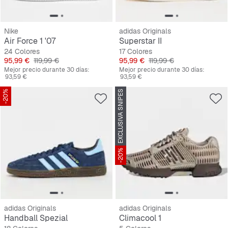
Nike
adidas Originals
Air Force 1 '07
Superstar II
24 Colores
17 Colores
Precio
Precio original
Precio
Precio original
95,99 €
119,99 €
95,99 €
119,99 €
Mejor precio durante 30 días:
Mejor precio durante 30 días:
93,59 €
93,59 €
-20%
EXCLUSIVA SNIPES
-20%
adidas Originals
adidas Originals
Handball Spezial
Climacool 1