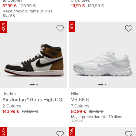
18 Colores
5 Colores
Precio
Precio original
Precio
Precio original
87,99 €
109,99 €
111,99 €
139,99 €
Mejor precio durante 30 días:
85,79 €
-20%
-10%
Jordan
Nike
Air Jordan 1 Retro High OG "Love The Game"
V5 RNR
2 Colores
7 Colores
Precio
Precio original
Precio
Precio original
143,99 €
179,99 €
80,99 €
89,99 €
Mejor precio durante 30 días:
79,19 €
-20%
-20%