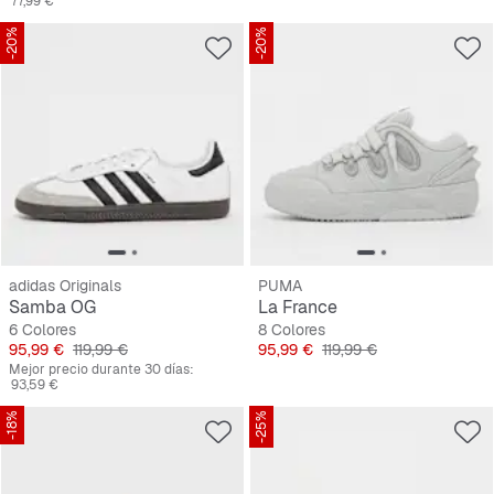
77,99 €
-20%
-20%
adidas Originals
PUMA
Samba OG
La France
6 Colores
8 Colores
Precio
Precio original
Precio
Precio original
95,99 €
119,99 €
95,99 €
119,99 €
Mejor precio durante 30 días:
93,59 €
-18%
-25%