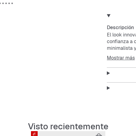
Descripción
El look inno
confianza a 
minimalista y
La amortigua
Mostrar más
estabilidad 
Parte superio
transpirable
Mediasuela C
Ajuste con su
día.
Suela exterio
que añade aga
Visto recientemente