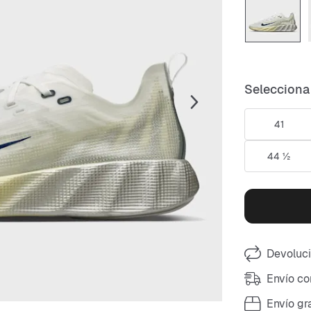
Selecciona 
41
44 ½
Devoluci
Envío co
Envío gr