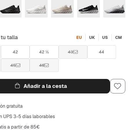
tu talla
EU
UK
US
CM
42
42 ½
43
44
45
46
Añadir a la cesta
ón gratuita
n UPS 3-5 días laborables
atis a partir de 85€