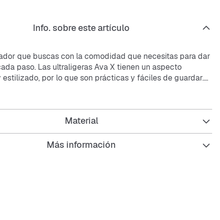
Info. sobre este artículo
vador que buscas con la comodidad que necesitas para dar
cada paso. Las ultraligeras Ava X tienen un aspecto
 estilizado, por lo que son prácticas y fáciles de guardar.
ción suave y el apoyo integral ofrecen comodidad y
donde vayas.
Material
r de tela con detalles de piel sintética duradera,
 y cómoda.
ushlon 3.0 que ofrece una amortiguación suave y reactiva.
Más información
jeción que proporciona estabilidad a lo largo de todo el
r con recortes texturizados en las zonas de alta abrasión
rre y durabilidad para resistir el desgaste.