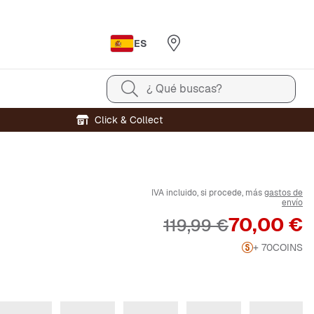
ES
¿ Qué buscas?
Click & Collect
IVA incluido, si procede, más
gastos de
envío
Precio
70,00 €
Precio original
119,99 €
+ 70
COINS