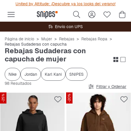
United by Attitude: ¡Descubre ya los looks del verano!
Envío con UPS
Página de inicio
Mujer
Rebajas
Rebajas Ropa
Rebajas Sudaderas con capucha
Rebajas Sudaderas con
capucha de mujer
Nike
Jordan
Karl Kani
SNIPES
98 Resultados
Filtrar y Ordenar
-25%
-20%