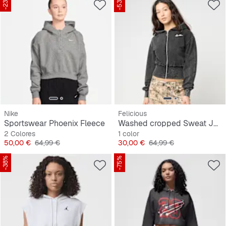
-23%
-53%
Nike
Felicious
Sportswear Phoenix Fleece
Washed cropped Sweat Jacket
2 Colores
1 color
Precio
Precio original
Precio
Precio original
50,00 €
64,99 €
30,00 €
64,99 €
-38%
-75%