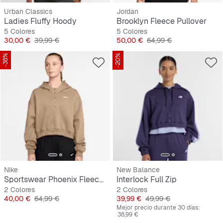
Urban Classics
Jordan
Ladies Fluffy Hoody
Brooklyn Fleece Pullover
5 Colores
5 Colores
Precio
Precio original
Precio
Precio original
30,00 €
39,99 €
50,00 €
64,99 €
-38%
-20%
Nike
New Balance
Sportswear Phoenix Fleece Oversized Crop Hoodie
Interlock Full Zip
2 Colores
2 Colores
Precio
Precio original
Precio
Precio original
40,00 €
64,99 €
39,99 €
49,99 €
Mejor precio durante 30 días:
38,99 €