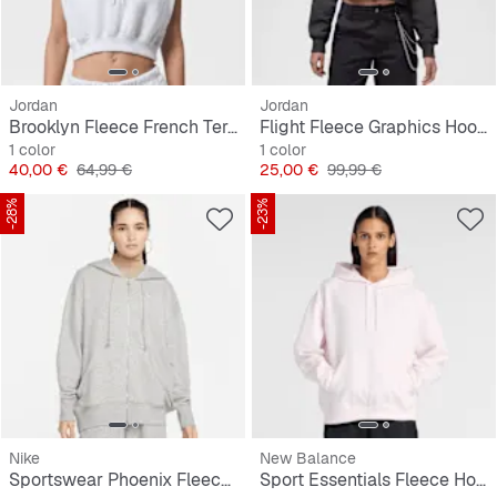
Jordan
Jordan
Brooklyn Fleece French Terry Nov Top
Flight Fleece Graphics Hoodie
1 color
1 color
Precio
Precio original
Precio
Precio original
40,00 €
64,99 €
25,00 €
99,99 €
-28%
-23%
Nike
New Balance
Sportswear Phoenix Fleece Oversized Full-Zip Hoodie
Sport Essentials Fleece Hoodie