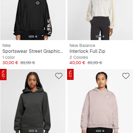
Nike
New Balance
Sportswear Street Graphic Pullover Hoodie
Interlock Full Zip
1 color
2 Colores
Precio
Precio original
Precio
Precio original
30,00 €
69,99 €
40,00 €
69,99 €
-25%
-23%