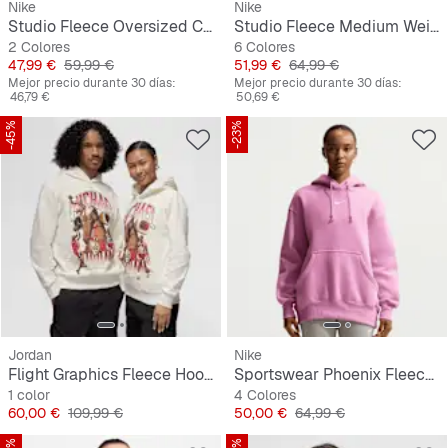
Nike
Nike
Studio Fleece Oversized Cropped Crew
Studio Fleece Medium Weight Oversized Crop Full Zip Hoodie
2 Colores
6 Colores
Precio
Precio original
Precio
Precio original
47,99 €
59,99 €
51,99 €
64,99 €
Mejor precio durante 30 días:
Mejor precio durante 30 días:
46,79 €
50,69 €
-45%
-23%
Jordan
Nike
Flight Graphics Fleece Hoodie
Sportswear Phoenix Fleece Oversized Hoodie
1 color
4 Colores
Precio
Precio original
Precio
Precio original
60,00 €
109,99 €
50,00 €
64,99 €