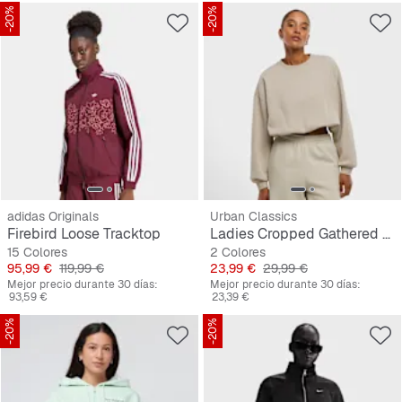
-20%
-20%
adidas Originals
Urban Classics
Firebird Loose Tracktop
Ladies Cropped Gathered Sweatshirt
15 Colores
2 Colores
Precio
Precio original
Precio
Precio original
95,99 €
119,99 €
23,99 €
29,99 €
Mejor precio durante 30 días:
Mejor precio durante 30 días:
93,59 €
23,39 €
-20%
-20%