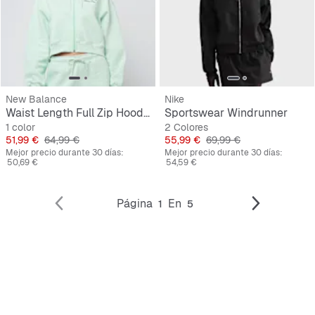
New Balance
Nike
Waist Length Full Zip Hoodie
Sportswear Windrunner
1 color
2 Colores
Precio
Precio original
Precio
Precio original
51,99 €
64,99 €
55,99 €
69,99 €
Mejor precio durante 30 días:
Mejor precio durante 30 días:
50,69 €
54,59 €
Página
En
1
5