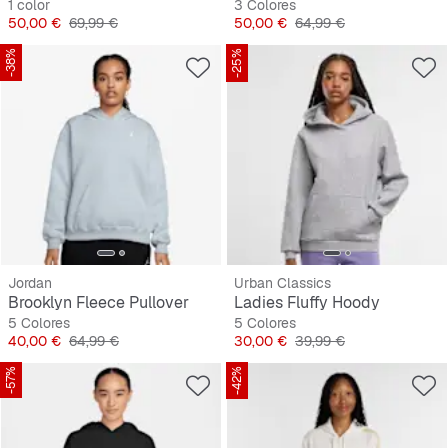
1 color
3 Colores
Precio
Precio original
Precio
Precio original
50,00 €
69,99 €
50,00 €
64,99 €
-38%
-25%
Jordan
Urban Classics
Brooklyn Fleece Pullover
Ladies Fluffy Hoody
5 Colores
5 Colores
Precio
Precio original
Precio
Precio original
40,00 €
64,99 €
30,00 €
39,99 €
-57%
-42%