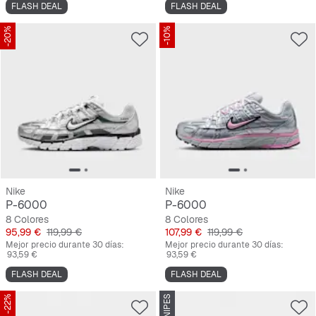
FLASH DEAL
FLASH DEAL
-20%
-10%
Nike
Nike
P-6000
P-6000
8 Colores
8 Colores
Precio
Precio original
Precio
Precio original
95,99 €
119,99 €
107,99 €
119,99 €
Mejor precio durante 30 días:
Mejor precio durante 30 días:
93,59 €
93,59 €
FLASH DEAL
FLASH DEAL
-22%