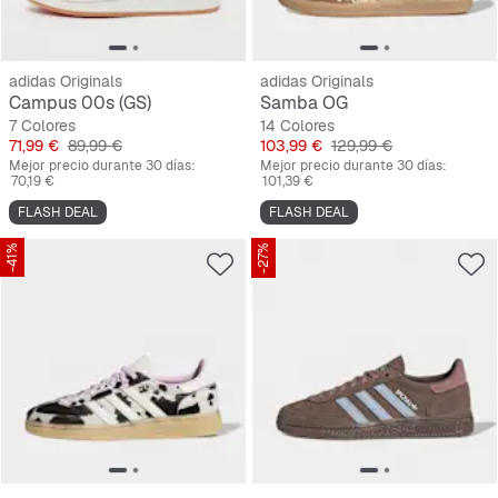
adidas Originals
adidas Originals
Campus 00s (GS)
Samba OG
7 Colores
14 Colores
Precio
Precio original
Precio
Precio original
71,99 €
89,99 €
103,99 €
129,99 €
Mejor precio durante 30 días:
Mejor precio durante 30 días:
70,19 €
101,39 €
FLASH DEAL
FLASH DEAL
-41%
-27%