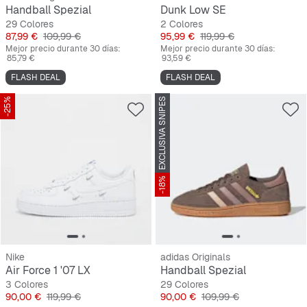
Handball Spezial
Dunk Low SE
29 Colores
2 Colores
Precio
Precio original
Precio
Precio original
87,99 €
109,99 €
95,99 €
119,99 €
Mejor precio durante 30 días:
Mejor precio durante 30 días:
85,79 €
93,59 €
FLASH DEAL
FLASH DEAL
-25%
EXCLUSIVA SNIPES
-18%
Nike
adidas Originals
Air Force 1 '07 LX
Handball Spezial
3 Colores
29 Colores
Precio
Precio original
Precio
Precio original
90,00 €
119,99 €
90,00 €
109,99 €