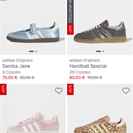
EXCLUSIVA SNIPES
-33%
adidas Originals
adidas Originals
Samba Jane
Handball Spezial
9 Colores
29 Colores
Precio
Precio original
Precio
Precio original
70,00 €
89,99 €
80,00 €
119,99 €
-20%
-20%