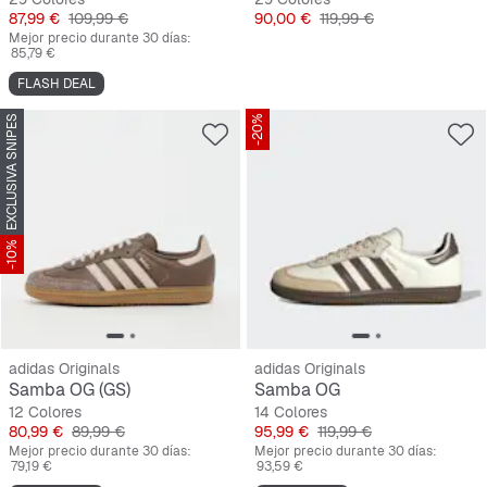
Precio
Precio original
Precio
Precio original
87,99 €
109,99 €
90,00 €
119,99 €
Mejor precio durante 30 días:
85,79 €
FLASH DEAL
EXCLUSIVA SNIPES
-20%
-10%
adidas Originals
adidas Originals
Samba OG (GS)
Samba OG
12 Colores
14 Colores
Precio
Precio original
Precio
Precio original
80,99 €
89,99 €
95,99 €
119,99 €
Mejor precio durante 30 días:
Mejor precio durante 30 días:
79,19 €
93,59 €