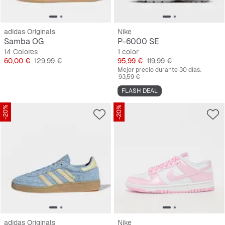
adidas Originals
Nike
Samba OG
P-6000 SE
14 Colores
1 color
Precio
Precio original
Precio
Precio original
60,00 €
129,99 €
95,99 €
119,99 €
Mejor precio durante 30 días:
93,59 €
FLASH DEAL
-20%
-20%
adidas Originals
Nike