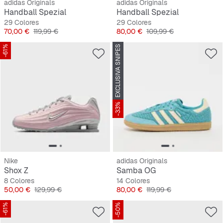
adidas Originals
adidas Originals
Handball Spezial
Handball Spezial
29 Colores
29 Colores
Precio
Precio original
Precio
Precio original
70,00 €
119,99 €
80,00 €
109,99 €
-61%
EXCLUSIVA SNIPES
-33%
Nike
adidas Originals
Shox Z
Samba OG
8 Colores
14 Colores
Precio
Precio original
Precio
Precio original
50,00 €
129,99 €
80,00 €
119,99 €
-61%
-50%