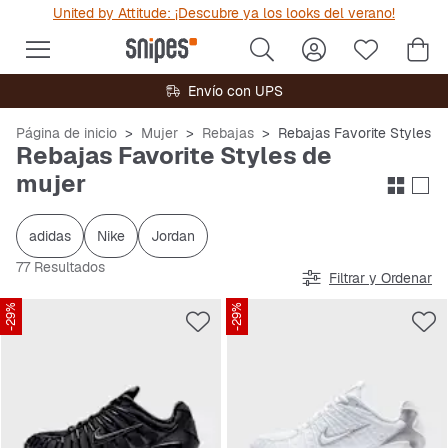
United by Attitude: ¡Descubre ya los looks del verano!
Envío con UPS
Página de inicio
Mujer
Rebajas
Rebajas Favorite Styles
Rebajas Favorite Styles de
mujer
adidas
Nike
Jordan
77 Resultados
Filtrar y Ordenar
-29%
-29%