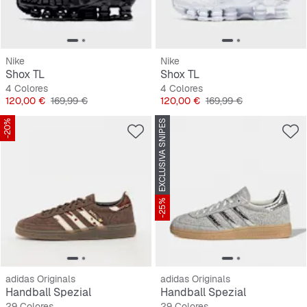
Nike
Nike
Shox TL
Shox TL
4 Colores
4 Colores
Precio
Precio original
Precio
Precio original
120,00 €
169,99 €
120,00 €
169,99 €
-20%
EXCLUSIVA SNIPES
-25%
adidas Originals
adidas Originals
Handball Spezial
Handball Spezial
29 Colores
29 Colores