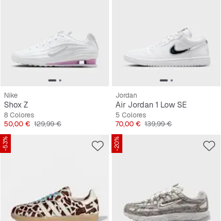
Nike
Jordan
Shox Z
Air Jordan 1 Low SE
8 Colores
5 Colores
Precio
Precio original
Precio
Precio original
50,00 €
129,99 €
70,00 €
139,99 €
-53%
-20%