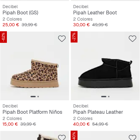
Decibel
Decibel
Pipah Boot (GS)
Pipah Leather Boot
2 Colores
2 Colores
Precio
Precio original
Precio
Precio original
25,00 €
39,99 €
30,00 €
49,99 €
-62%
-27%
Decibel
Decibel
Pipah Boot Platform Niños
Pipah Plateau Leather
2 Colores
2 Colores
Precio
Precio original
Precio
Precio original
15,00 €
39,99 €
40,00 €
54,99 €
-40%