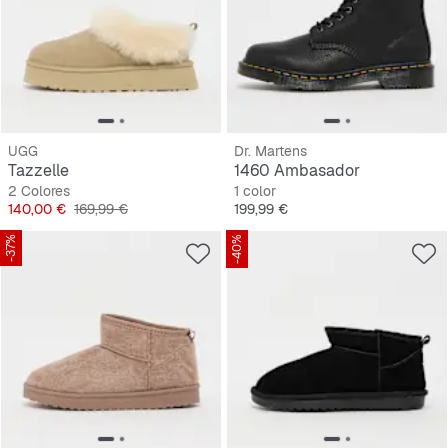
UGG
Dr. Martens
Tazzelle
1460 Ambasador
2 Colores
1 color
Precio
Precio original
Precio
140,00 €
169,99 €
199,99 €
-37%
-40%