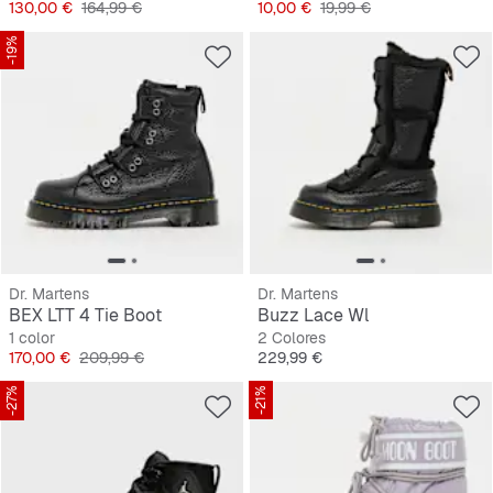
Precio
Precio original
Precio
Precio original
130,00 €
164,99 €
10,00 €
19,99 €
-19%
Dr. Martens
Dr. Martens
BEX LTT 4 Tie Boot
Buzz Lace Wl
1 color
2 Colores
Precio
Precio original
Precio
170,00 €
209,99 €
229,99 €
-27%
-21%