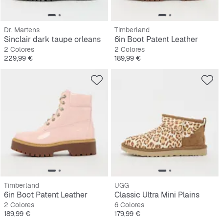
Dr. Martens
Timberland
Sinclair dark taupe orleans
6in Boot Patent Leather
2 Colores
2 Colores
Precio
Precio
229,99 €
189,99 €
Timberland
UGG
6in Boot Patent Leather
Classic Ultra Mini Plains
2 Colores
6 Colores
Precio
Precio
189,99 €
179,99 €