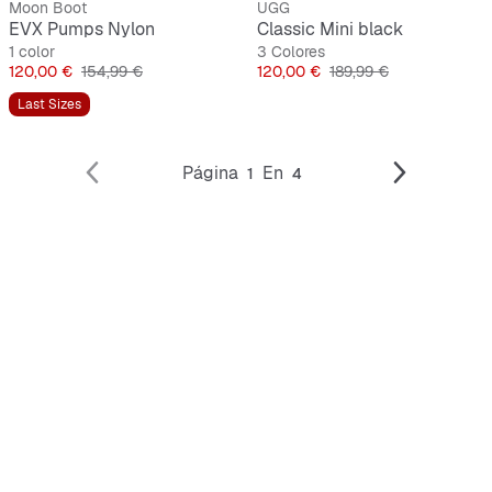
Moon Boot
UGG
EVX Pumps Nylon
Classic Mini black
1 color
3 Colores
Precio
Precio original
Precio
Precio original
120,00 €
154,99 €
120,00 €
189,99 €
Last Sizes
Página
En
1
4