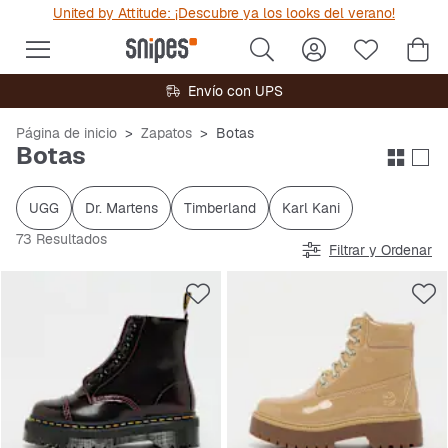
United by Attitude: ¡Descubre ya los looks del verano!
Envío con UPS
Página de inicio
Zapatos
Botas
Botas
UGG
Dr. Martens
Timberland
Karl Kani
73 Resultados
Filtrar y Ordenar