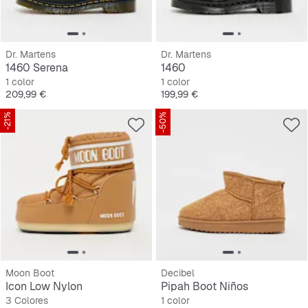
Dr. Martens
Dr. Martens
1460 Serena
1460
1 color
1 color
Precio
Precio
209,99 €
199,99 €
-21%
-50%
Moon Boot
Decibel
Icon Low Nylon
Pipah Boot Niños
3 Colores
1 color