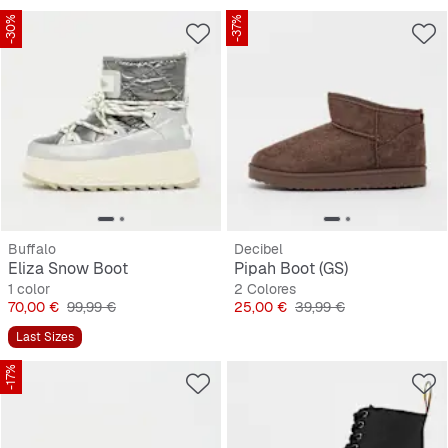
-30%
-37%
Buffalo
Decibel
Eliza Snow Boot
Pipah Boot (GS)
1 color
2 Colores
Precio
Precio original
Precio
Precio original
70,00 €
99,99 €
25,00 €
39,99 €
Last Sizes
-17%