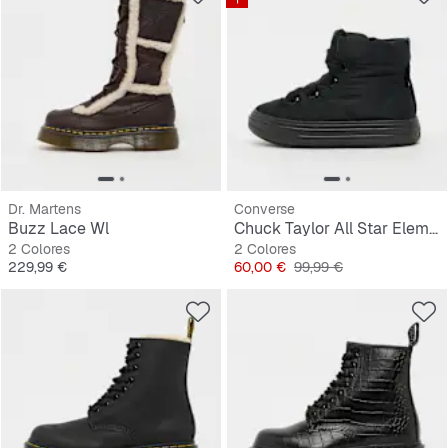
Dr. Martens
Converse
Buzz Lace Wl
Chuck Taylor All Star Elements Boot
2 Colores
2 Colores
Precio
Precio
Precio original
229,99 €
60,00 €
99,99 €