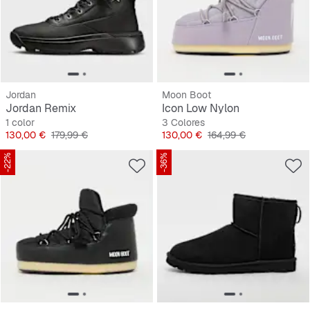
Jordan
Moon Boot
Jordan Remix
Icon Low Nylon
1 color
3 Colores
Precio
Precio original
Precio
Precio original
130,00 €
179,99 €
130,00 €
164,99 €
-22%
-36%