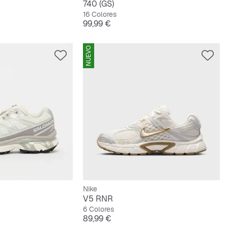
740 (GS)
16 Colores
Precio
99,99 €
NUEVO
Nike
V5 RNR
6 Colores
Precio
89,99 €