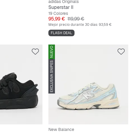
adidas Originals
Superstar II
19 Colores
Precio
Precio original
95,99 €
119,99 €
Mejor precio durante 30 días:
93,59 €
FLASH DEAL
NUEVO
EXCLUSIVA SNIPES
New Balance