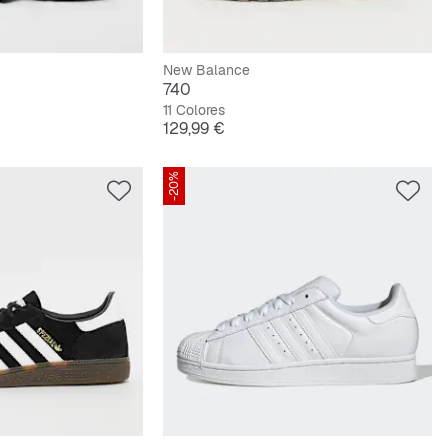
New Balance
740
11 Colores
Precio
129,99 €
-20%