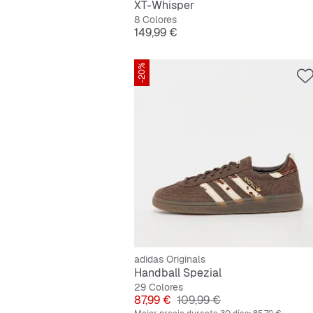
XT-Whisper
8 Colores
Precio
149,99 €
-20%
adidas Originals
Handball Spezial
29 Colores
Precio
Precio original
87,99 €
109,99 €