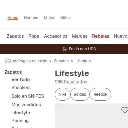
Home
Hombre
Mujer
Niños
Zapatos
Ropa
Accesorios
Marcas
Rebajas
Nuevo
Envío con UPS
Atrás
Página de inicio
Zapatos
Lifestyle
Lifestyle
Zapatos
Ver todo
966 Resultados
Sneakers
Nike
adidas
Reebok
Solo en SNIPES
Más vendidos
Lifestyle
Running