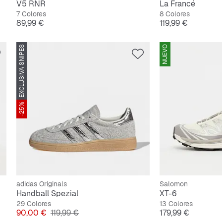
V5 RNR
La Francé
7 Colores
8 Colores
Precio
Precio
89,99 €
119,99 €
EXCLUSIVA SNIPES
NUEVO
-25%
adidas Originals
Salomon
Handball Spezial
XT-6
29 Colores
13 Colores
Precio
Precio original
Precio
90,00 €
119,99 €
179,99 €