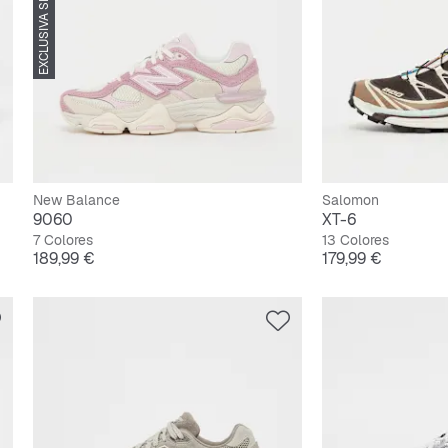
EXCLUSIVA SNIPES
New Balance
Salomon
9060
XT-6
7 Colores
13 Colores
Precio
Precio
189,99 €
179,99 €