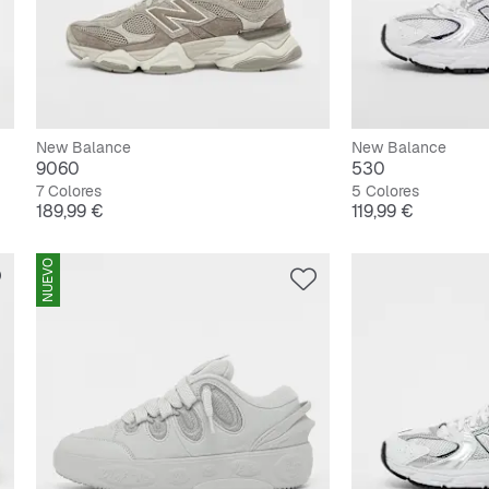
New Balance
New Balance
9060
530
7 Colores
5 Colores
Precio
Precio
189,99 €
119,99 €
NUEVO