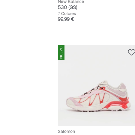
New Balance
530 (GS)
7 Colores
Precio
99,99 €
NUEVO
Salomon