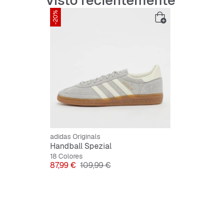
Visto recientemente
-20%
Cordon
Parte s
Forro si
Suela e
adidas Originals
Handball Spezial
18 Colores
Precio
Precio original
87,99 €
109,99 €