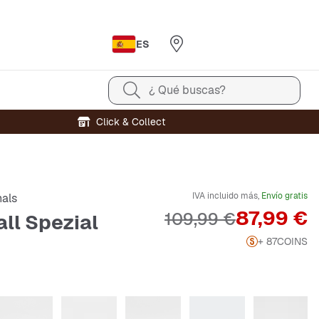
ES
¿ Qué buscas?
Click & Collect
IVA incluido más,
Envío gratis
nals
Precio
87,99 €
Precio original
109,99 €
ll Spezial
+ 87
COINS