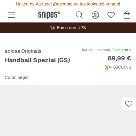
United by Attitude: ¡Descubre ya los looks del verano!
Envío con UPS
IVA incluido más,
Envío gratis
adidas Originals
Precio
89,99 €
Handball Spezial (GS)
+ 89
COINS
Color
: negro