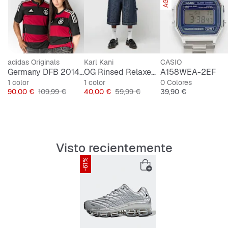
Cordones
Empeine textil y sintético
Plantilla textil
Suela de goma
Estructura COLD CEMENT
adidas Originals
Karl Kani
CASIO
Germany DFB 2014 Away Jersey
OG Rinsed Relaxed Baggy Workwear Jorts
A158WEA-2EF
1 color
1 color
0 Colores
Precio
Precio original
Precio
Precio original
Precio
90,00 €
109,99 €
40,00 €
59,99 €
39,90 €
Visto recientemente
-61%