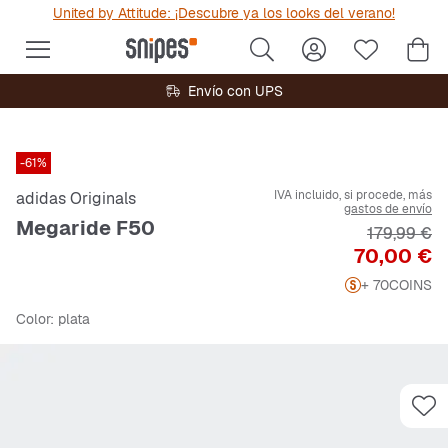
United by Attitude: ¡Descubre ya los looks del verano!
Envío con UPS
-61%
IVA incluido, si procede, más
adidas Originals
gastos de envío
Megaride F50
Precio orig
179,99 €
Precio
70,00 €
+ 70
COINS
Color
: plata