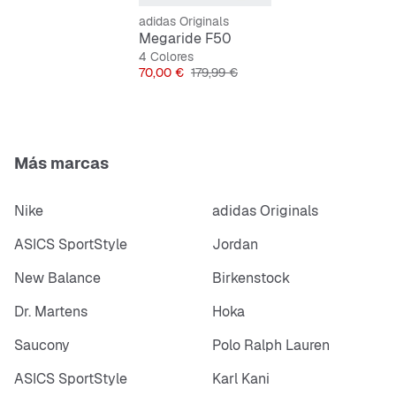
adidas Originals
Megaride F50
4 Colores
Precio
Precio original
70,00 €
179,99 €
Más marcas
Nike
adidas Originals
ASICS SportStyle
Jordan
New Balance
Birkenstock
Dr. Martens
Hoka
Saucony
Polo Ralph Lauren
ASICS SportStyle
Karl Kani