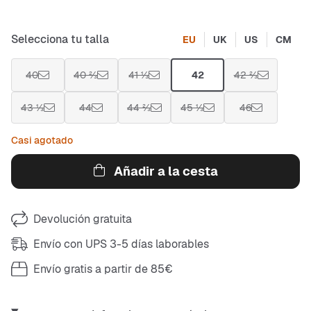
Selecciona tu talla
EU
UK
US
CM
40
40 ⅔
41 ⅓
42
42 ⅔
43 ⅓
44
44 ⅔
45 ⅓
46
Casi agotado
Añadir a la cesta
Devolución gratuita
Envío con UPS 3-5 días laborables
Envío gratis a partir de 85€