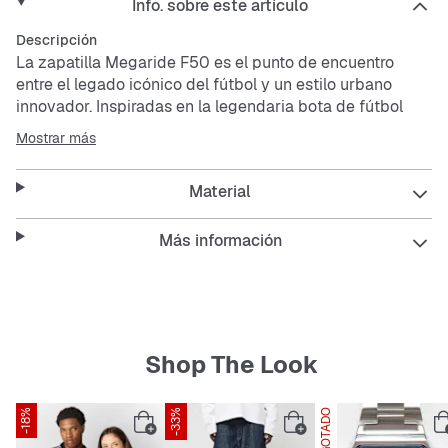
Info. sobre este artículo
Descripción
La zapatilla Megaride F50 es el punto de encuentro
entre el legado icónico del fútbol y un estilo urbano
innovador. Inspiradas en la legendaria bota de fútbol
F50+, estas zapatillas cuentan con una exclusiva
Mostrar más
estructura Spider que aporta mayor
estabilidad.Confeccionada con empeine de malla y
Material
estructura tipo jaula, la zapatilla ofrece muy buena
transpirabilidad y sujeción, por lo que es perfecta para
las aventuras del día a día. La doble inyección en la
Más información
mediasuela suma comodidad, mientras que la suela de
goma proporciona una tracción fiable en diferentes
superficies.Con el icónico logotipo de las 3 bandas,
estas zapatillas reflejan el compromiso de
adidas
de
combinar estilo y rendimiento.
Shop The Look
Features:
-18%
-33%
AGOTADO
Horma clásica