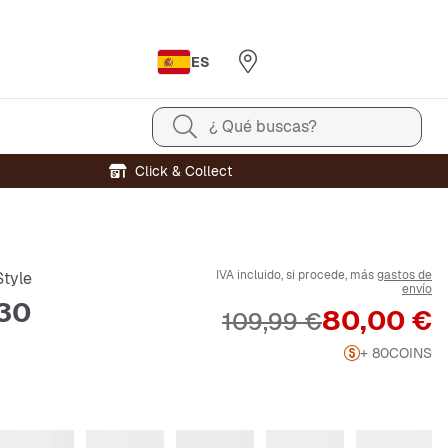
ES
¿ Qué buscas?
Click & Collect
IVA incluido, si procede, más
gastos de
tyle
envío
30
Precio
80,00 €
Precio original
109,99 €
+ 80
COINS