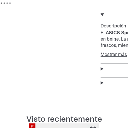
Descripción
El
ASICS Spo
en beige. La
frescos, mien
cada paso. Pe
Mostrar más
Característ
Parte s
Suela e
Visto recientemente
Durader