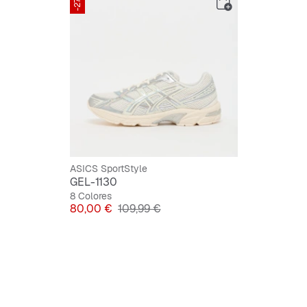
-27%
Cordone
Plantil
ASICS SportStyle
GEL-1130
8 Colores
Precio
Precio original
80,00 €
109,99 €