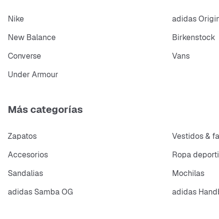
Nike
adidas Origi
New Balance
Birkenstock
Converse
Vans
Under Armour
Más categorías
Zapatos
Vestidos & f
Accesorios
Ropa deport
Sandalias
Mochilas
adidas Samba OG
adidas Handb