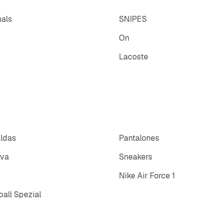
nals
SNIPES
On
Lacoste
aldas
Pantalones
iva
Sneakers
Nike Air Force 1
all Spezial