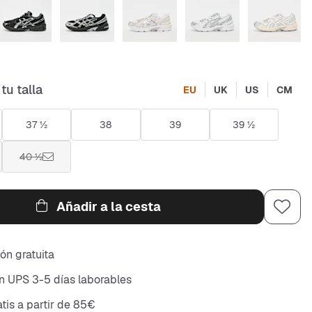
tu talla
EU
UK
US
CM
37 ½
38
39
39 ½
40 ½
Añadir a la cesta
ón gratuita
n UPS 3-5 días laborables
atis a partir de 85€