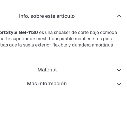
Info. sobre este artículo
rtStyle Gel-1130
es una
sneaker
de corte bajo cómoda
 parte superior de
mesh
transpirable mantiene tus pies
tras que la suela exterior flexible y duradera amortigua
rfecta para el día a día y resistente para cualquier reto.
icas:
Material
Más información
uperior de
mesh
transpirable
xterior flexible y amortiguadora
a y resistente al desgaste