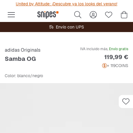
United by Attitude: ¡Descubre ya los looks del verano!
Envío con UPS
IVA incluido más,
Envío gratis
adidas Originals
Precio
119,99 €
Samba OG
+ 119
COINS
Color
: blanco/negro