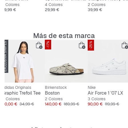
natural
9 Colores
4 Colores
2 Colores
Precio
Precio
Precio
89,99 €
29,99 €
39,99 €
Entresuela de goma natural
Más de esta marca
EXCLUSIVA SNIPES
-42%
-17%
-25%
adidas Originals
Birkenstock
Nike
Graphic Trefoil Tee
Boston
Air Force 1 '07 LX
2 Colores
2 Colores
3 Colores
al
Precio
Precio original
Precio
Precio original
Precio
Precio origin
20,00 €
34,99 €
140,00 €
169,99 €
90,00 €
119,99 €