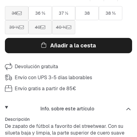
36
36 ⅔
37 ⅓
38
38 ⅔
39 ⅓
40
40 ⅔
Añadir a la cesta
Devolución gratuita
Envío con UPS 3-5 días laborables
Envío gratis a partir de 85€
Info. sobre este artículo
Descripción
De zapato de fútbol a favorito del streetwear. Con su
silueta baja y limpia, la parte superior de cuero suave