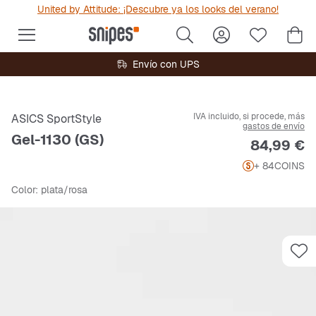
United by Attitude: ¡Descubre ya los looks del verano!
Envío con UPS
IVA incluido, si procede, más
ASICS SportStyle
gastos de envío
Gel-1130 (GS)
Precio
84,99 €
+ 84
COINS
Color
: plata/rosa