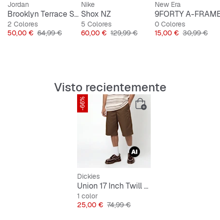
Jordan
Nike
New Era
Brooklyn Terrace Shortsleeve
Shox NZ
2 Colores
5 Colores
0 Colores
Precio
Precio original
Precio
Precio original
Precio
Precio origi
50,00 €
64,99 €
60,00 €
129,99 €
15,00 €
30,99 €
Visto recientemente
-66%
Dickies
Union 17 Inch Twill Short
1 color
Precio
Precio original
25,00 €
74,99 €