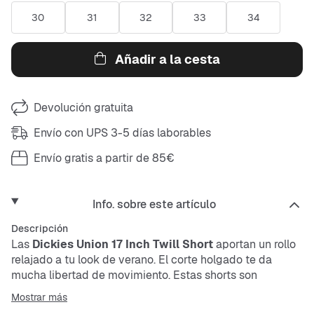
30
31
32
33
34
Añadir a la cesta
Devolución gratuita
Envío con UPS 3-5 días laborables
Envío gratis a partir de 85€
Info. sobre este artículo
Descripción
Las
Dickies Union 17 Inch Twill Short
aportan un rollo
relajado a tu look de verano. El corte holgado te da
mucha libertad de movimiento. Estas shorts son
resistentes, transpirables y fáciles de cuidar, perfectas
Mostrar más
para el día a día. La cinturilla con botón clásico y los