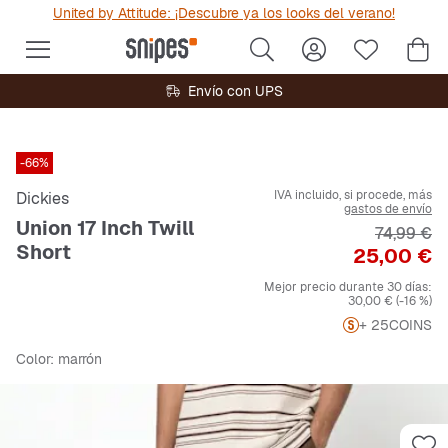
United by Attitude: ¡Descubre ya los looks del verano!
Envío con UPS
-66%
IVA incluido, si procede, más
Dickies
gastos de envío
Union 17 Inch Twill
Precio ori
74,99 €
Short
Precio
25,00 €
Mejor precio durante 30 días:
30,00 €
(-16 %)
+ 25
COINS
Color
: marrón