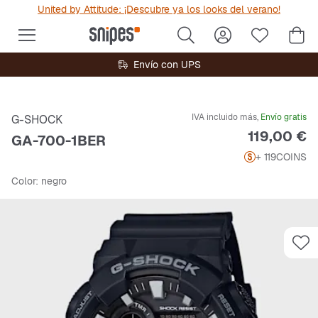
United by Attitude: ¡Descubre ya los looks del verano!
Envío con UPS
IVA incluido más,
Envío gratis
G-SHOCK
Precio
119,00 €
GA-700-1BER
+ 119
COINS
Color
: negro