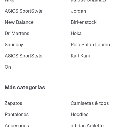
Cristal mineral duro
ASICS SportStyle
Jordan
Caja y correa de resina
New Balance
Birkenstock
Vida útil de la batería de aprox. 5 años
Dr. Martens
Hoka
Impermeable hasta 20 bar / 200 metros
Saucony
Polo Ralph Lauren
Logotipo de G-Shock
ASICS SportStyle
Karl Kani
Dimensiones (al. x an. x pr.): aprox. 58 mm x 53 mm
On
x 18 mm
Peso: aprox. 69 g
Más categorías
Zapatos
Camisetas & tops
Pantalones
Hoodies
Accesorios
adidas Adilette