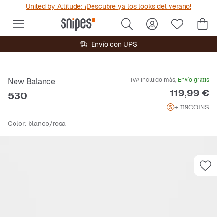
United by Attitude: ¡Descubre ya los looks del verano!
Envío con UPS
IVA incluido más,
Envío gratis
New Balance
Precio
119,99 €
530
+ 119
COINS
Color
: blanco/rosa