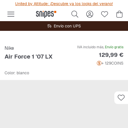
United by Attitude: ¡Descubre ya los looks del verano!
Envío con UPS
IVA incluido más,
Envío gratis
Nike
Precio
129,99 €
Air Force 1 '07 LX
+ 129
COINS
Color
: blanco