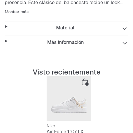
presencia. Este clásico del baloncesto recibe un look
renovado y destaca con lo de siempre: superposiciones
Mostrar más
perfectamente cosidas, detalles llamativos y ese toque
especial que atrae todas las miradas. La cadena dorada
Material
desmontable con colgantes te permite un estilo único.
Las superposiciones de cuero cosido en la parte
Más información
superior son muy suaves y te dan un estilo tradicional.
La cadena dorada desmontable con colgantes permite
un look personalizado.
La amortiguación Nike Air, diseñada originalmente para
Visto recientemente
el rendimiento en baloncesto, ofrece comodidad al
usarlo.
El cuello del zapato, bajo y acolchado, tiene un aspecto
elegante y se siente cómodo.
La suela exterior de goma continua con los clásicos
círculos pivotantes de baloncesto y un diseño de
estrella en la puntera proporciona tracción y durabilidad.
Nike
Air Force 1 '07 LX