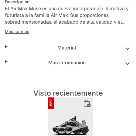
Descripción
El Air Max Muse es una nueva incorporación llamativa y
futurista a la familia Air Max. Sus proporciones
sobredimensionadas, el acabado de alta calidad y el
arco del pie sorprendentemente alto destacan la
Mostrar más
tecnología Air que inspiró el nombre del zapato.
Prepárate. Comienza una nueva era de expresión.
Material
La parte superior combina cuero sintético y textil para
un aspecto resistente y de múltiples capas.
Más información
El
mesh
estratégicamente colocado aporta además
transpirabilidad.
La suave y cómoda amortiguación Max Air ofrece el
soporte justo.
Visto recientemente
En la lengüeta está el nuevo logo Air Max.
-68%