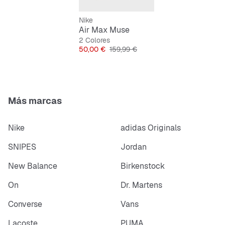
Nike
Air Max Muse
2 Colores
Precio
Precio original
50,00 €
159,99 €
Más marcas
Nike
adidas Originals
SNIPES
Jordan
New Balance
Birkenstock
On
Dr. Martens
Converse
Vans
Lacoste
PUMA