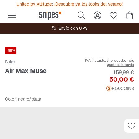
United by Attitude: ¡Descubre ya los looks del verano!
Envío con UPS
-68%
IVA incluido, si procede, más
Nike
gastos de envío
Air Max Muse
Precio orig
159,99 €
Precio
50,00 €
+ 50
COINS
Color
: negro/plata