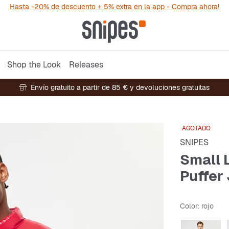
Hasta -20% de descuento + 5% extra en la app - Compra ahora!
Shop the Look
Releases
Envío gratuito a partir de 85 € y devoluciones gratuitas
AGOTADO
SNIPES
Small 
Puffer
Color
: rojo