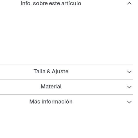
Info. sobre este artículo
ta acolchada de
Snipes
o en rojo
Talla & Ajuste
relajado
Material
os laterales para las manos
Más información
corto y protector de tipo alto
lera completa
e
Snipes
en el pecho