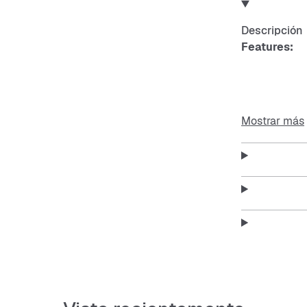
Descripción
Features:
Chaque
Mostrar más
Look lis
Ajuste 
Bolsill
Cuello 
Cremal
Logo d