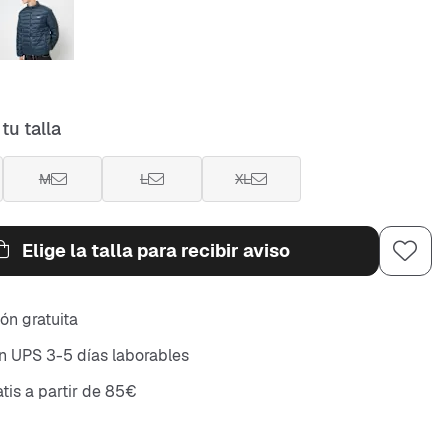
tu talla
M
L
XL
Elige la talla para recibir aviso
ón gratuita
n UPS 3-5 días laborables
atis a partir de 85€