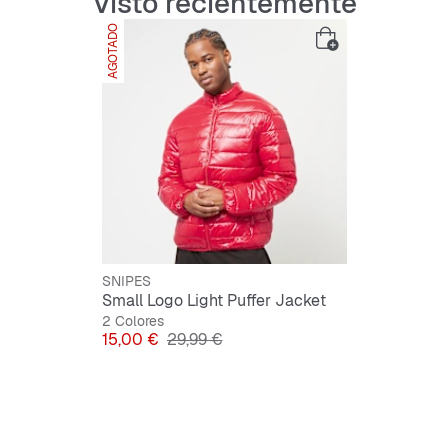
Visto recientemente
AGOTADO
Guía de aju
Información
Ver resumen 
SNIPES
Small Logo Light Puffer Jacket
2 Colores
Precio
Precio original
15,00 €
29,99 €