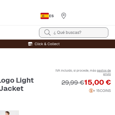
ES
¿ Qué buscas?
Click & Collect
IVA incluido, si procede, más
gastos de
envío
Logo Light
Precio
15,00 €
Precio original
29,99 €
 Jacket
+ 15
COINS