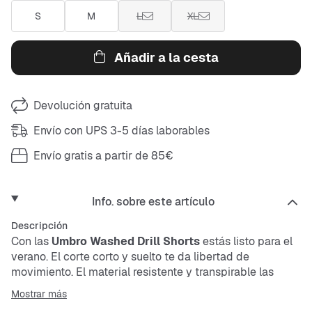
S
M
L
XL
Añadir a la cesta
Devolución gratuita
Envío con UPS 3-5 días laborables
Envío gratis a partir de 85€
Info. sobre este artículo
Descripción
Con las
Umbro Washed Drill Shorts
estás listo para el
verano. El corte corto y suelto te da libertad de
movimiento. El material resistente y transpirable las
hace perfectas para los días calurosos. Los bolsillos
Mostrar más
laterales y el botón en la cintura completan el look.