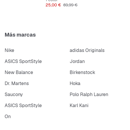
Precio
Precio original
25,00 €
69,99 €
Más marcas
Nike
adidas Originals
ASICS SportStyle
Jordan
New Balance
Birkenstock
Dr. Martens
Hoka
Saucony
Polo Ralph Lauren
ASICS SportStyle
Karl Kani
On