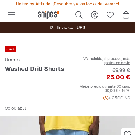
United by Attitude: ¡Descubre ya los looks del verano!
Envío con UPS
-64%
IVA incluido, si procede, más
Umbro
gastos de envío
Washed Drill Shorts
Precio ori
69,99 €
Precio
25,00 €
Mejor precio durante 30 días:
30,00 €
(-16 %)
+ 25
COINS
Color
: azul