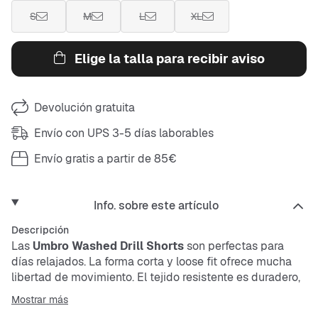
S
M
L
XL
Elige la talla para recibir aviso
Devolución gratuita
Envío con UPS 3-5 días laborables
Envío gratis a partir de 85€
Info. sobre este artículo
Descripción
Las
Umbro Washed Drill Shorts
son perfectas para
días relajados. La forma corta y
loose fit
ofrece mucha
libertad de movimiento. El tejido resistente es duradero,
transpirable y fácil de cuidar. Los bolsillos laterales
Mostrar más
ofrecen espacio práctico, mientras que la cintura con