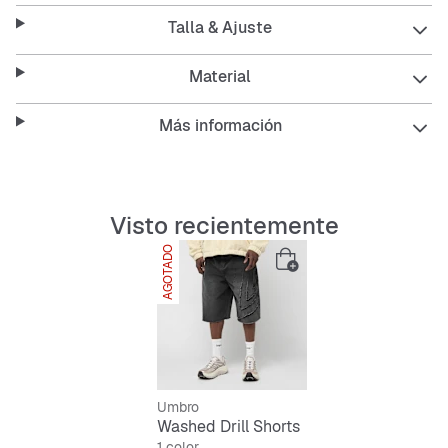
botón asegura un buen ajuste.
Talla & Ajuste
Features:
Material
Más información
Loose fit
para un ajuste relajado
Longitud corta para vibras de verano
Visto recientemente
Tejido resistente y transpirable
AGOTADO
Bolsillos laterales para tus esenciales
Cintura con botón para un ajuste seguro
Umbro
Washed Drill Shorts
1 color