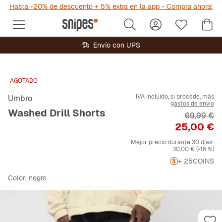
Hasta -20% de descuento + 5% extra en la app - Compra ahora!
Envío con UPS
AGOTADO
IVA incluido, si procede, más
Umbro
gastos de envío
Washed Drill Shorts
Precio ori
69,99 €
Precio
25,00 €
Mejor precio durante 30 días:
30,00 €
(-16 %)
+ 25
COINS
Color
: negro