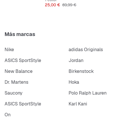
Precio
Precio original
25,00 €
69,99 €
Más marcas
Nike
adidas Originals
ASICS SportStyle
Jordan
New Balance
Birkenstock
Dr. Martens
Hoka
Saucony
Polo Ralph Lauren
ASICS SportStyle
Karl Kani
On