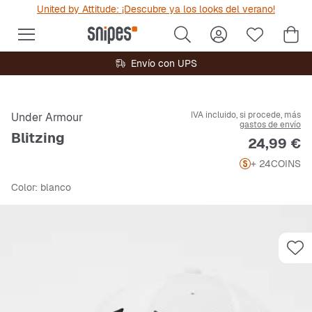
United by Attitude: ¡Descubre ya los looks del verano!
Envío con UPS
IVA incluido, si procede, más
Under Armour
gastos de envío
Blitzing
Precio
24,99 €
+ 24
COINS
Color
: blanco