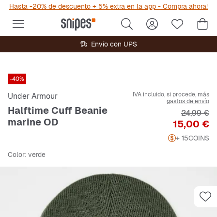
Hasta -20% de descuento + 5% extra en la app - Compra ahora!
Envío con UPS
-40%
IVA incluido, si procede, más
Under Armour
gastos de envío
Halftime Cuff Beanie
Precio ori
24,99 €
marine OD
Precio
15,00 €
+ 15
COINS
Color
: verde