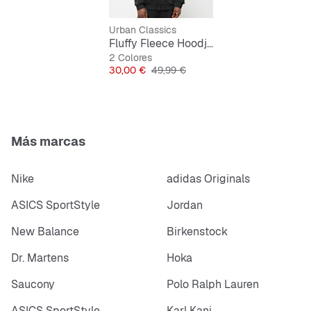
Urban Classics
Fluffy Fleece Hoodjacket
2 Colores
Precio
Precio original
30,00 €
49,99 €
Más marcas
Nike
adidas Originals
ASICS SportStyle
Jordan
New Balance
Birkenstock
Dr. Martens
Hoka
Saucony
Polo Ralph Lauren
ASICS SportStyle
Karl Kani