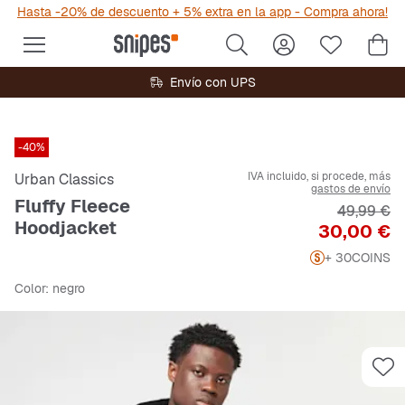
Hasta -20% de descuento + 5% extra en la app - Compra ahora!
Envío con UPS
-40%
IVA incluido, si procede, más
Urban Classics
gastos de envío
Fluffy Fleece
Precio ori
49,99 €
Hoodjacket
Precio
30,00 €
+ 30
COINS
Color
: negro