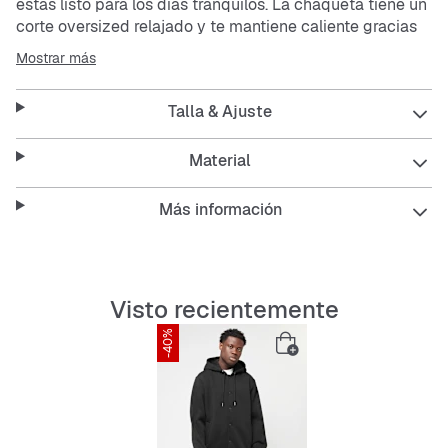
estás listo para los días tranquilos. La chaqueta tiene un
corte oversized relajado y te mantiene caliente gracias
al suave material de
fleece
. Es resistente y fácil de
Mostrar más
cuidar, perfecta para el día a día.
Talla & Ajuste
Características:
Material
Más información
Corte oversized para un look relajado
Suave
fleece
que calienta
Visto recientemente
Resistente y duradera
-40%
Fácil de cuidar para un uso sencillo
Color negro, fácil de combinar