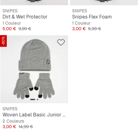
SNIPES
SNIPES
Dirt & Wet Protector
Snipes Flex Foam
1 Couleur
1 Couleur
Prix
Prix original
Prix
Prix original
5,00 €
9,99 €
3,00 €
5,99 €
-80%
SNIPES
Woven Label Basic Junior Knit Set navy
2 Couleurs
Prix
Prix original
3,00 €
14,99 €