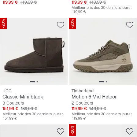
Prix
Prix original
Prix
Prix original
119,99 €
149,99 €
119,99 €
149,99 €
Meilleur prix des 30 derniers jours :
119,99 €
-20%
-20%
UGG
Timberland
Classic Mini black
Motion 6 Mid Helcor
3 Couleurs
2 Couleurs
Prix
Prix original
Prix
Prix original
151,99 €
189,99 €
119,99 €
149,99 €
Meilleur prix des 30 derniers jours :
Meilleur prix des 30 derniers jours :
151,99 €
119,99 €
-20%