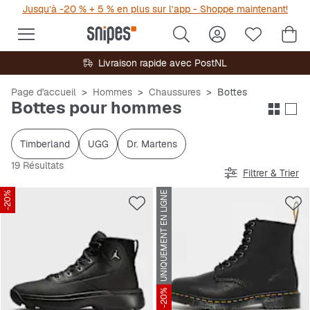
Jusqu’à -20 % + 5 % en plus sur l’app - Shoppe maintenant!
Livraison rapide avec PostNL
Page d'accueil
Hommes
Chaussures
Bottes
Bottes pour hommes
Timberland
UGG
Dr. Martens
19 Résultats
Filtrer & Trier
-20%
UNIQUEMENT EN LIGNE
-20%