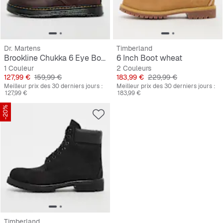
Dr. Martens
Timberland
Brookline Chukka 6 Eye Boot
6 Inch Boot wheat
1 Couleur
2 Couleurs
Prix
Prix original
Prix
Prix original
127,99 €
159,99 €
183,99 €
229,99 €
Meilleur prix des 30 derniers jours :
Meilleur prix des 30 derniers jours :
127,99 €
183,99 €
-20%
Timberland