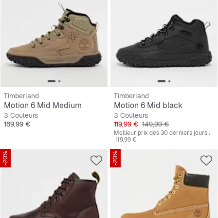
Timberland
Timberland
Motion 6 Mid Medium
Motion 6 Mid black
3 Couleurs
3 Couleurs
Prix
Prix
Prix original
169,99 €
119,99 €
149,99 €
Meilleur prix des 30 derniers jours :
119,99 €
-20%
-20%