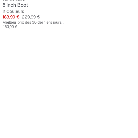
6 Inch Boot
2 Couleurs
Prix
Prix original
183,99 €
229,99 €
Meilleur prix des 30 derniers jours :
183,99 €