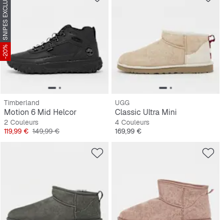
SNIPES EXCLUSIVE
-20%
Timberland
UGG
Motion 6 Mid Helcor
Classic Ultra Mini
2 Couleurs
4 Couleurs
Prix
Prix original
Prix
119,99 €
149,99 €
169,99 €