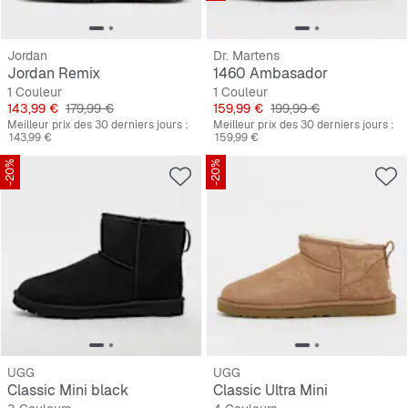
Jordan
Dr. Martens
Jordan Remix
1460 Ambasador
1 Couleur
1 Couleur
Prix
Prix original
Prix
Prix original
143,99 €
179,99 €
159,99 €
199,99 €
Meilleur prix des 30 derniers jours :
Meilleur prix des 30 derniers jours :
143,99 €
159,99 €
-20%
-20%
UGG
UGG
Classic Mini black
Classic Ultra Mini