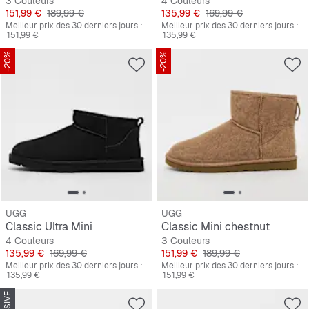
3 Couleurs
4 Couleurs
Prix
Prix original
Prix
Prix original
151,99 €
189,99 €
135,99 €
169,99 €
Meilleur prix des 30 derniers jours :
Meilleur prix des 30 derniers jours :
151,99 €
135,99 €
-20%
-20%
UGG
UGG
Classic Ultra Mini
Classic Mini chestnut
4 Couleurs
3 Couleurs
Prix
Prix original
Prix
Prix original
135,99 €
169,99 €
151,99 €
189,99 €
Meilleur prix des 30 derniers jours :
Meilleur prix des 30 derniers jours :
135,99 €
151,99 €