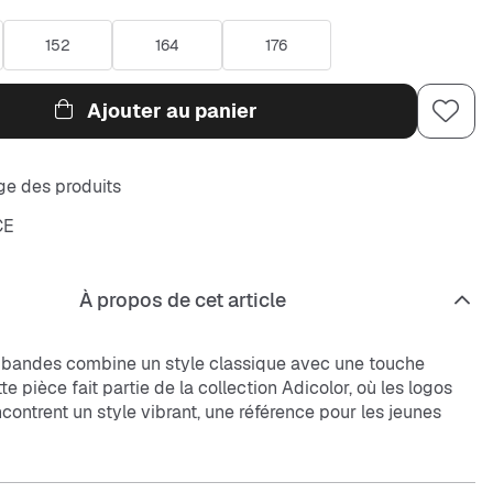
152
164
176
Ajouter au panier
e des produits
CE
À propos de cet article
 3 bandes combine un style classique avec une touche
e pièce fait partie de la collection Adicolor, où les logos
contrent un style vibrant, une référence pour les jeunes
primer avec confiance. Confectionnée en jersey de coton pur
a matière offre une sensation de douceur sur la peau, pour
ts se sentent à l'aise pendant la récréation ou les activités