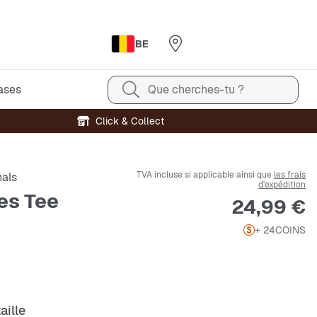
BE
ases
Que cherches-tu ?
Click & Collect
TVA incluse si applicable ainsi que
les frais
nals
d'expédition
pes Tee
Prix
24,99 €
+ 24
COINS
aille