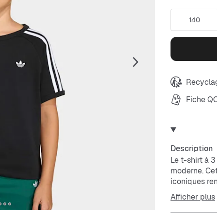
140
Recyclag
Fiche Q
Description
Le t-shirt à
moderne. Cett
iconiques ren
prêts à s'ex
Afficher plus
et durable, l
que les enfan