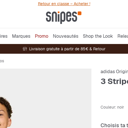
Retour en classe – Acheter !
ires
Marques
Promo
Nouveautés
Shop the Look
Rele
Livraison gratuite à partir de 85€ & Retour
los
adidas Origi
3 Stri
Couleur
: noir
Choisis ta t