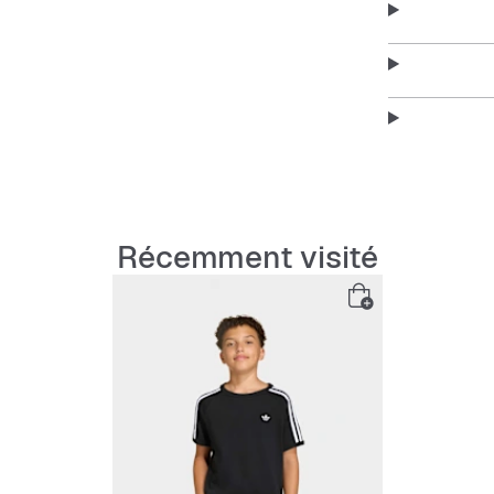
scolaires.Ave
offre un look
quotidien. Le
supplémentair
décontractée,
enfants. Célè
Features:
Coupe 
Récemment visité
Encolur
100 % 
Logo Trèf