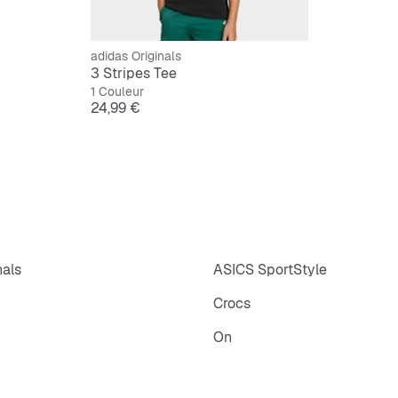
adidas Originals
3 Stripes Tee
1 Couleur
Prix
24,99 €
nals
ASICS SportStyle
Crocs
On