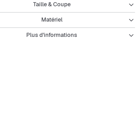
Taille & Coupe
c sa coupe standard et son encolure ras du cou, ce t-shirt
 et un confort classiques pour une tenue casual, idéale au
 logo Trèfle brodé ajoute une touche authentique
Matériel
e.Qu'il s'agisse d'une journée au parc ou d'une sortie
 ce t-shirt est conçu pour suivre le mode de vie actif des
Plus d'informations
bre l’esprit Originals et regarde-les s’épanouir avec adidas.
standard
e ras du cou
coton
le brodé