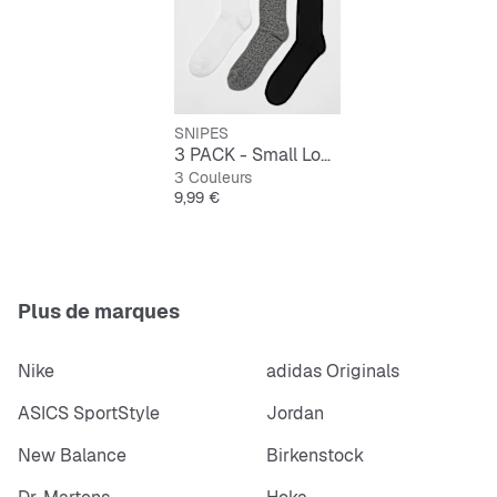
SNIPES
3 PACK - Small Logo Essential Crew Socks
3 Couleurs
Prix
9,99 €
Plus de marques
Nike
adidas Originals
ASICS SportStyle
Jordan
New Balance
Birkenstock