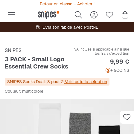
Retour en classe – Acheter !
Livraison rapide avec PostNL
TVA incluse si applicable ainsi que
SNIPES
les frais d'expédition
3 PACK - Small Logo
Prix
9,99 €
Essential Crew Socks
+ 9
COINS
SNIPES Socks Deal: 3 pour 2
Voir toute la sélection
Couleur
: multicolore