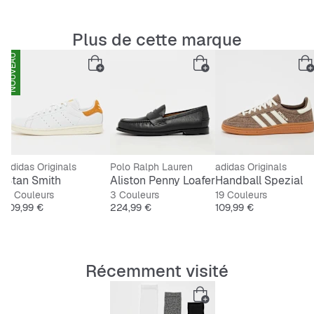
Plus de cette marque
NOUVEAU
adidas Originals
Polo Ralph Lauren
adidas Originals
Stan Smith
Aliston Penny Loafer
Handball Spezial
4 Couleurs
3 Couleurs
19 Couleurs
Prix
Prix
Prix
109,99 €
224,99 €
109,99 €
Récemment visité