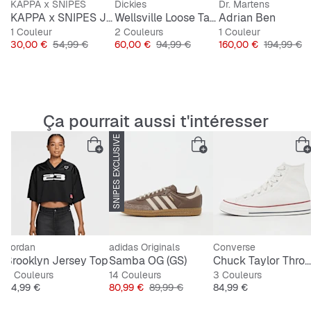
KAPPA x SNIPES
Dickies
Dr. Martens
KAPPA x SNIPES Jersey AOP
Wellsville Loose Tapered Twill Pants
Adrian Ben
1 Couleur
2 Couleurs
1 Couleur
Prix
Prix original
Prix
Prix original
Prix
Prix origin
30,00 €
54,99 €
60,00 €
94,99 €
160,00 €
194,99 €
Ça pourrait aussi t'intéresser
SNIPES EXCLUSIVE
-10%
Jordan
adidas Originals
Converse
Brooklyn Jersey Top
Samba OG (GS)
Chuck Taylor Throwback
2 Couleurs
14 Couleurs
3 Couleurs
Prix
Prix
Prix original
Prix
54,99 €
80,99 €
89,99 €
84,99 €