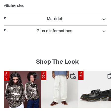
produit SNIPES Exclusive
Afficher plus
pack de 3 pratique
Matériel
matière : 83% coton, 15% polyamide, 2%
élasthanne
Plus d'informations
Shop The Look
-45%
SNIPES EXCLUSIVE
-36%
-18%