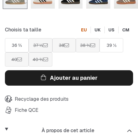
Choisis ta taille
EU
UK
US
CM
36 ⅔
37 ⅓
38
38 ⅔
39 ⅓
40
40 ⅔
Ajouter au panier
Recyclage des produits
Fiche QCE
À propos de cet article