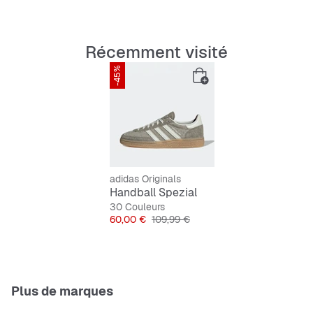
Récemment visité
-45%
adidas Originals
Handball Spezial
30 Couleurs
Prix
Prix original
60,00 €
109,99 €
Plus de marques