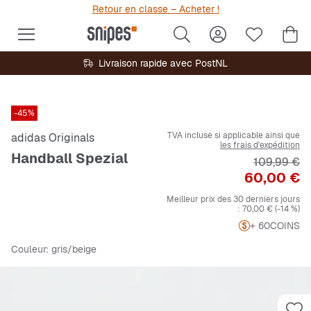
Retour en classe – Acheter !
Livraison rapide avec PostNL
-45%
TVA incluse si applicable ainsi que
adidas Originals
les frais d'expédition
Handball Spezial
Prix origina
109,99 €
Prix
60,00 €
Meilleur prix des 30 derniers jours
:
70,00 €
(-14 %)
+ 60
COINS
Couleur
: gris/beige