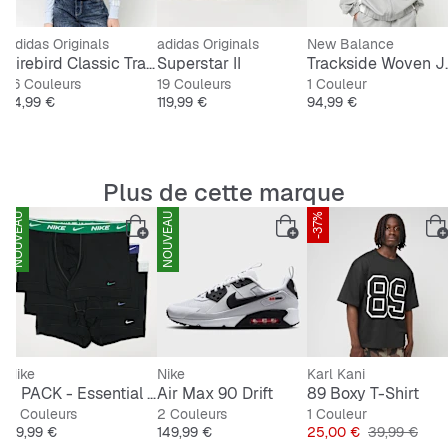
Coupe régulière
adidas Originals
adidas Originals
New Balance
Lacets
het Bicolor Shirt
Firebird Classic Tracktop
Superstar II
Tracksi
16 Couleurs
19 Couleurs
1 Couleur
Tige en cuir
Prix
Prix
Prix
74,99 €
119,99 €
94,99 €
Doublure synthétique
Plus de cette marque
NOUVEAU
NOUVEAU
-37%
Nike
Nike
Karl Kani
3 PACK - Essential Cotton Stretch Trunk
Air Max 90 Drift
89 Boxy T-Shirt
5 Couleurs
2 Couleurs
1 Couleur
Prix
Prix
Prix
Prix original
39,99 €
149,99 €
25,00 €
39,99 €