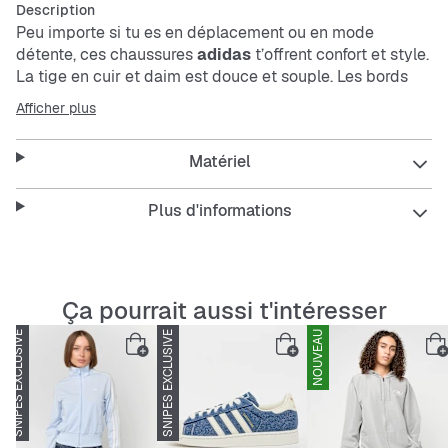
Description
Peu importe si tu es en déplacement ou en mode
détente, ces chaussures
adidas
t’offrent confort et style.
La tige en cuir et daim est douce et souple. Les bords
délavés ajoutent de la profondeur et un look usé, parfait
Afficher plus
avec les couleurs sobres et les 3 bandes contrastantes.
Une semelle extérieure en caoutchouc te donne de
Matériel
l’adhérence pour être prêt à tout.
Plus d'informations
Ces chaussures sont idéales pour un usage quotidien,
alliant un look moderne à un confort durable. Elles
s’adaptent facilement à ton style et à toutes tes
Ça pourrait aussi t'intéresser
aventures, que ce soit en ville ou pour te relaxer.
SNIPES EXCLUSIVE
SNIPES EXCLUSIVE
NOUVEAU
SNIPES EXCLUSIVE
Features: