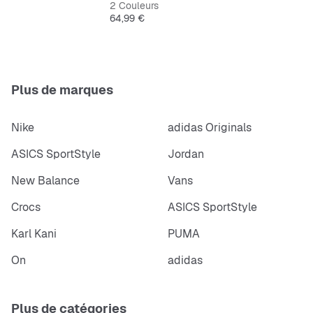
2 Couleurs
Prix
64,99 €
Lacets élastiques ; bride à scratch
Dessus en cuir et synthétique
Plus de marques
Doublure en synthétique et textile
Nike
adidas Originals
ASICS SportStyle
Jordan
New Balance
Vans
Crocs
ASICS SportStyle
Karl Kani
PUMA
On
adidas
Plus de catégories