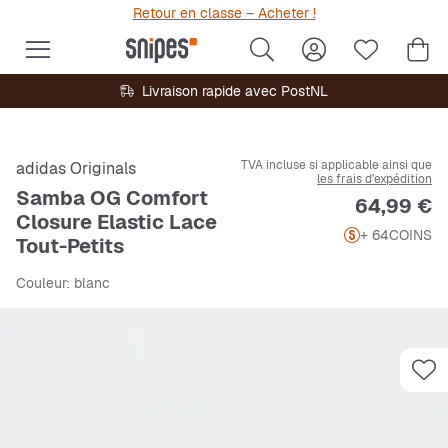
Retour en classe – Acheter !
Livraison rapide avec PostNL
TVA incluse si applicable ainsi que
adidas Originals
les frais d'expédition
Samba OG Comfort
Prix
64,99 €
Closure Elastic Lace
+ 64
COINS
Tout-Petits
Couleur
: blanc