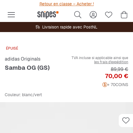
Retour en classe – Acheter !
Livraison rapide avec PostNL
ÉPUISÉ
TVA incluse si applicable ainsi que
adidas Originals
les frais d'expédition
Samba OG (GS)
Prix origi
89,99 €
Prix
70,00 €
+ 70
COINS
Couleur
: blanc/vert