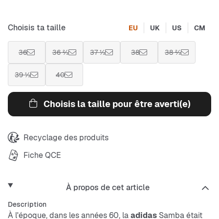
Choisis ta taille
EU
UK
US
CM
36
36 ⅔
37 ⅓
38
38 ⅔
39 ⅓
40
Choisis la taille pour être averti(e)
Recyclage des produits
Fiche QCE
À propos de cet article
Description
À l'époque, dans les années 60, la
adidas
Samba était