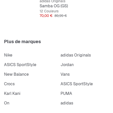
adidas Originals
Samba OG (GS)
12 Couleurs
Prix
Prix original
70,00 €
89,99 €
Plus de marques
Nike
adidas Originals
ASICS SportStyle
Jordan
New Balance
Vans
Crocs
ASICS SportStyle
Karl Kani
PUMA
On
adidas