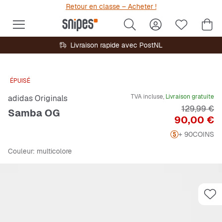
Retour en classe – Acheter !
Livraison rapide avec PostNL
ÉPUISÉ
TVA incluse,
Livraison gratuite
adidas Originals
Prix origin
129,99 €
Samba OG
Prix
90,00 €
+ 90
COINS
Couleur
: multicolore