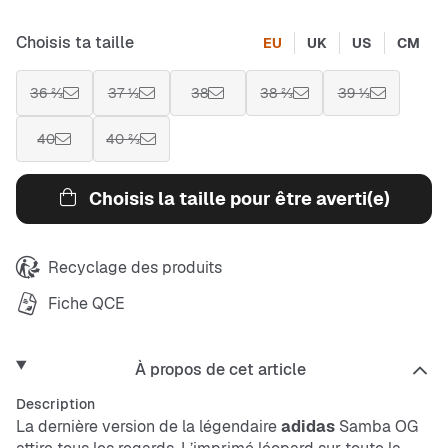
Choisis ta taille
EU
UK
US
CM
36 ⅔
37 ⅓
38
38 ⅔
39 ⅓
40
40 ⅔
Choisis la taille pour être averti(e)
Recyclage des produits
Fiche QCE
À propos de cet article
Description
La dernière version de la légendaire
adidas
Samba OG