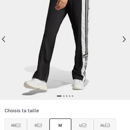
Choisis ta taille
XS
S
M
L
XL