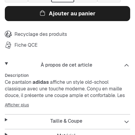
Ajouter au panier
Recyclage des produits
Fiche QCE
À propos de cet article
Description
Ce pantalon
adidas
affiche un style old-school
classique avec une touche moderne. Conçu en maille
douce, il présente une coupe ample et confortable. Les
empiècements à boutons-pression sur les côtés ajoutent
Afficher plus
une note signature, tandis que la taille à cordon de
serrage permet un ajustement personnalisé. Emporte tes
Taille & Coupe
essentiels dans les poches latérales pratiques. Ce
produit est conçu avec au moins 70% de matériaux