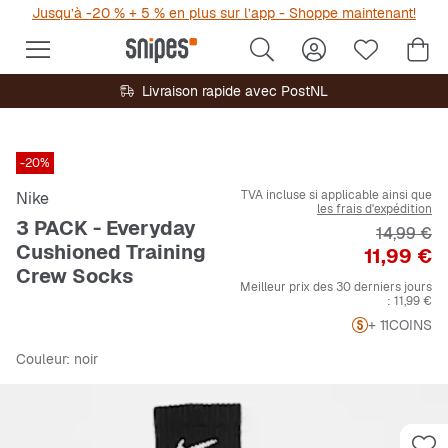
Jusqu’à -20 % + 5 % en plus sur l’app - Shoppe maintenant!
Livraison rapide avec PostNL
-20%
TVA incluse si applicable ainsi que
Nike
les frais d'expédition
3 PACK - Everyday
Prix origi
14,99 €
Cushioned Training
Prix
11,99 €
Crew Socks
Meilleur prix des 30 derniers jours
:
11,99 €
+ 11
COINS
Couleur
: noir