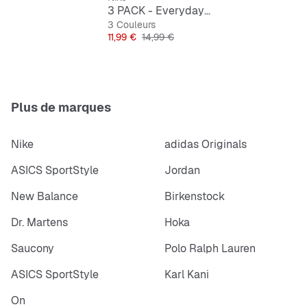
3 PACK - Everyday Cushioned Training Crew Socks
3 Couleurs
Prix
Prix original
11,99 €
14,99 €
Plus de marques
Nike
adidas Originals
ASICS SportStyle
Jordan
New Balance
Birkenstock
Dr. Martens
Hoka
Saucony
Polo Ralph Lauren
ASICS SportStyle
Karl Kani
On