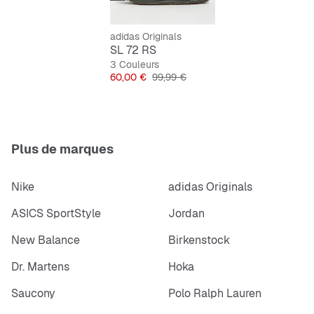
simplement d’une journée casual, ces chaussures sont
conçues pour te permettre de bouger avec aisance. Fais
adidas Originals
l’expérience du mariage du passé et du présent à
SL 72 RS
chaque pas..
3 Couleurs
Prix
Prix original
60,00 €
99,99 €
Features:
Lacets
Tige en cuir et textile
Semelle de propreté synthétique
Plus de marques
Semelle intermédiaire en EVA
Semelle extérieure ondulée, en caoutchouc
Nike
adidas Originals
ASICS SportStyle
Jordan
New Balance
Birkenstock
Dr. Martens
Hoka
Saucony
Polo Ralph Lauren