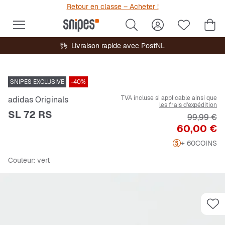
Retour en classe – Acheter !
Livraison rapide avec PostNL
SNIPES EXCLUSIVE
-40%
TVA incluse si applicable ainsi que
adidas Originals
les frais d'expédition
SL 72 RS
Prix origi
99,99 €
Prix
60,00 €
+ 60
COINS
Couleur
: vert