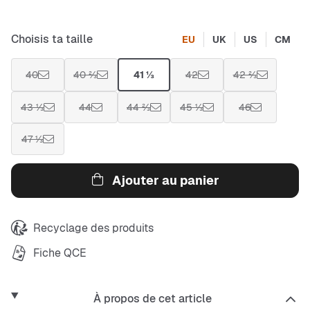
Choisis ta taille
EU
UK
US
CM
40
40 ⅔
41 ⅓
42
42 ⅔
43 ⅓
44
44 ⅔
45 ⅓
46
47 ⅓
Ajouter au panier
Recyclage des produits
Fiche QCE
À propos de cet article