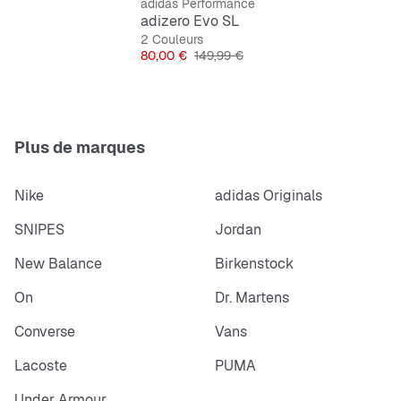
adidas Performance
Lacets
adizero Evo SL
2 Couleurs
Empeigne en synthétique et textile
Prix
Prix original
80,00 €
149,99 €
Doublure en textile
Renfort avant-pied en gomme Continental (Conti
Plus de marques
Winter)
Nike
adidas Originals
SNIPES
Jordan
Attention
: Les
adidas Adizero Evo SL
taillent petit,
prends une demi-pointure au-dessus.
New Balance
Birkenstock
On
Dr. Martens
Converse
Vans
Lacoste
PUMA
Under Armour