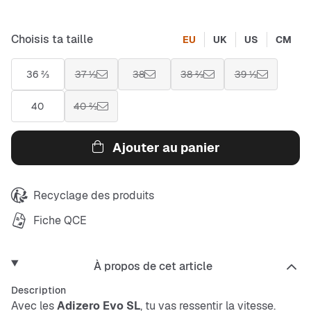
Choisis ta taille
EU
UK
US
CM
36 ⅔
37 ⅓
38
38 ⅔
39 ⅓
40
40 ⅔
Ajouter au panier
Recyclage des produits
Fiche QCE
À propos de cet article
Description
Avec les
Adizero Evo SL
, tu vas ressentir la vitesse.