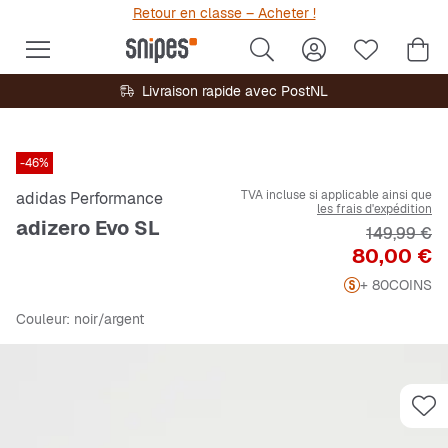
Retour en classe – Acheter !
Livraison rapide avec PostNL
-46%
TVA incluse si applicable ainsi que
adidas Performance
les frais d'expédition
adizero Evo SL
Prix origin
149,99 €
Prix
80,00 €
+ 80
COINS
Couleur
: noir/argent