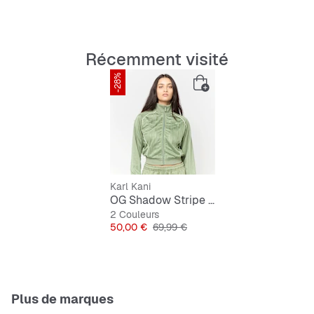
Récemment visité
-28%
Karl Kani
OG Shadow Stripe Cropped Trackjacket
2 Couleurs
Prix
Prix original
50,00 €
69,99 €
Plus de marques