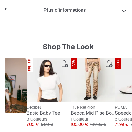
Plus d'informations
Shop The Look
ÉPUISÉ
SNIPES EXCLUSIVE
-33%
-20%
Decibel
True Religion
PUMA
Basic Baby Tee
Becca Mid Rise Bootcut Flap
3 Couleurs
1 Couleur
6 Couleu
Prix
Prix original
Prix
Prix original
Prix
P
7,00 €
9,99 €
100,00 €
149,99 €
71,99 €