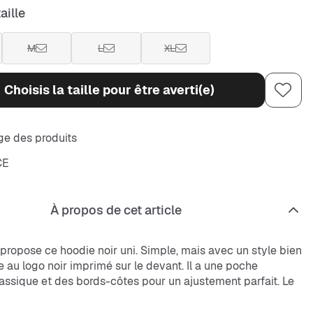
aille
M
L
XL
Choisis la taille pour être averti(e)
e des produits
CE
À propos de cet article
propose ce hoodie noir uni. Simple, mais avec un style bien
au logo noir imprimé sur le devant. Il a une poche
assique et des bords-côtes pour un ajustement parfait. Le
e coupe oversize décontractée avec une capuche pour
look.