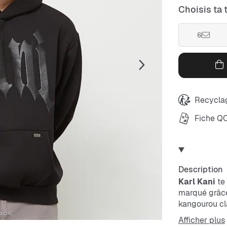
Choisis ta t
S
Recyclag
Fiche Q
Description
Karl Kani
te 
marqué grâce 
kangourou cl
tout dans un
Afficher plus
compléter le 