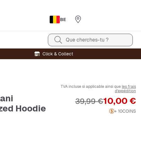
BE
Que cherches-tu ?
Click & Collect
TVA incluse si applicable ainsi que
les frais
d'expédition
Kani
Prix
10,00 €
Prix original
39,99 €
zed Hoodie
+ 10
COINS