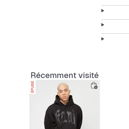
Ce hoodie est
en ville ou po
avec tout.
Features:
Récemment visité
Hoodie 
ÉPUISÉ
Impress
Poche k
Bords-c
Coupe 