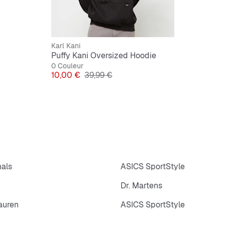
Capuc
Karl Kani
Puffy Kani Oversized Hoodie
0 Couleur
Prix
Prix original
10,00 €
39,99 €
nals
ASICS SportStyle
Dr. Martens
auren
ASICS SportStyle