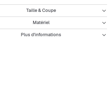
Taille & Coupe
 parfait pour un style urbain relax, que ce soit pour traîner
Matériel
ur te sentir à l’aise à la maison. Facile à porter et à associer
Plus d'informations
uni noir de
Karl Kani
ion du logo noir sur le devant
angourou caractéristique
ôtes pour un bon maintien
oversize