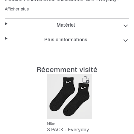
Cushioned. La semelle en molleton épais vous offre un
Afficher plus
maximum de confort pour les exercices de jambes et de
musculation, tandis que la bande côtelée située au
Matériel
niveau de la voûte plantaire enveloppe le milieu du pied
pour créer une bonne sensation de maintien.
Plus d'informations
Technologie Dri-FIT pour garder les pieds au sec et offrir
un maximum de confort.
Semelle épaisse en tissu en molleton pour plus de
confort et une meilleure absorption des chocs.
Récemment visité
Bande côtelée au niveau de la voûte plantaire offrant
une bonne sensation de maintien.
Longueur 1/4 pour une protection jusqu’à la cheville.
Nike
3 PACK - Everyday Cushioned Training Ankle Socks