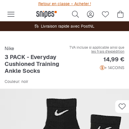
Retour en classe – Acheter !
Livraison rapide avec PostNL
TVA incluse si applicable ainsi que
Nike
les frais d'expédition
3 PACK - Everyday
Prix
14,99 €
Cushioned Training
+ 14
COINS
Ankle Socks
Couleur
: noir